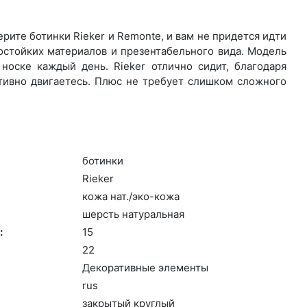
ите бо­тин­ки Rieker и Remonte, и вам не придется идти
остойких материалов и презентабельного вида. Модель
носке каждый день. Ri­eker отлично сидит, благодаря
ктивно двигаетесь. Плюс не требует слишком сложного
бо­тин­ки
Ri­eker
ко­жа нат./эко-ко­жа
шерсть на­тураль­ная
:
15
22
Де­кора­тив­ные эле­мен­ты
rus
зак­ры­тый круг­лый