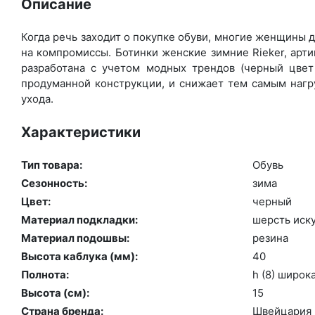
Описание
Когда речь заходит о покупке обуви, многие женщины де
на компромиссы. Ботинки женские зимние Rieker, арт
разработана с учетом модных трендов (чер­ный цвет 
продуманной конструкции, и снижает тем самым нагру
ухода.
Характеристики
Тип товара:
Обувь
Сезонность:
зи­ма
Цвет:
чер­ный
Материал подкладки:
шерсть ис­ку
Материал подошвы:
ре­зина
Высота каблука (мм):
40
Полнота:
h (8) ши­рок
Высота (cм):
15
Страна бренда:
Швей­ца­рия