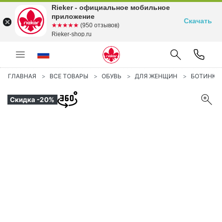
Rieker - официальное мобильное
приложение
Скачать
☆☆☆☆☆
★★★★★
(950 отзывов)
Rieker-shop.ru
ГЛАВНАЯ
ВСЕ ТОВАРЫ
ОБУВЬ
ДЛЯ ЖЕНЩИН
БОТИНКИ
Скидка -20%