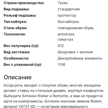
Страна производства:
Ту­нис
Вид подошвы:
стан­дарт­ная
Рельеф подошвы:
про­тек­тор
Тип каблука:
без каб­лу­ка
Стиль обуви:
пов­седнев­ная обувь
Технология:
an­tist­ress
ri­eker­tex
Вес полупарка (гр):
412
Вид застежки:
Шну­ров­ка + мол­ния
Особенности:
Де­кора­тив­ные эле­мен­ты
Вес с упаковкой (гр):
1106
Описание
Когда речь заходит о покупке обуви, многие женщины
делают ставку на стильный дизайн, жертвуя комфортом.
Выберите бо­тин­ки Rieker и Remonte, и вам не придется
идти на компромиссы. Ботинки женские зимние Rieker,
артикул Y4731-65 — сочетание максимального