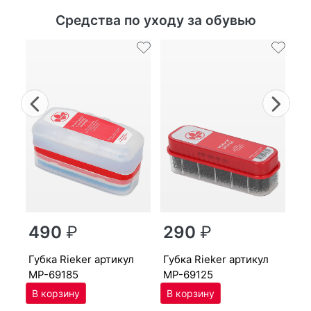
Средства по уходу за обувью
Previous
Nex
г
490
₽
290
₽
MP
губ­ка Ri­eker артикул
губ­ка Ri­eker артикул
MP-69185
MP-69125