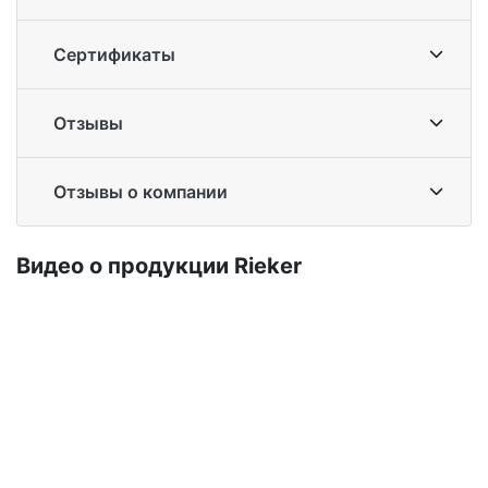
Сертификаты
Отзывы
Отзывы о компании
Ви­део о про­дук­ции Ri­eker