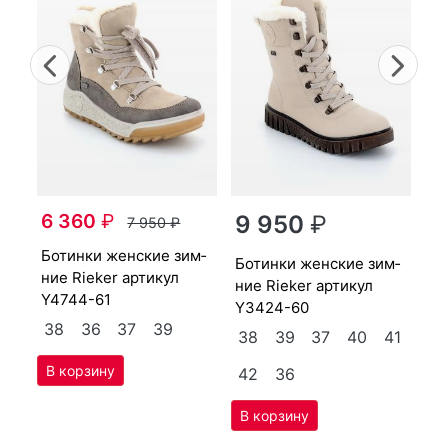
Previous
Nex
бо­тин­ки женс­кие зим­
6 360
₽
ни
9 950
₽
7 950
₽
55
бо­тин­ки женс­кие зим­
бо­тин­ки женс­кие зим­
36
3
ние Ri­eker артикул
ние Ri­eker артикул
Y4744-61
Y3424-60
38
36
37
39
38
39
37
40
41
42
36