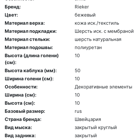
Бренд:
Ri­eker
Цвет:
бе­жевый
Материал верха:
ко­жа иск./текс­тиль
Материал подкладки:
Шерсть иск. с мемб­ра­ной
Материал стельки:
шерсть на­тураль­ная
Материал подошвы:
по­ли­уре­тан
Высота (длина голени)
10
(cм):
Высота каблука (мм):
50
Ширина голени (см):
10
Особенности:
Де­кора­тив­ные эле­мен­ты
Ширина (см):
10
Высота (cм):
10
Базовый размер:
rus
Страна бренда:
Швей­ца­рия
Вид мыска:
зак­ры­тый круг­лый
Вид задника:
зак­ры­тый