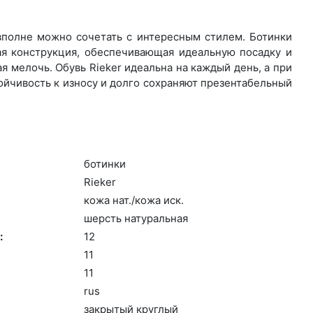
 вполне можно сочетать с интересным стилем. Ботинки
ая конструкция, обеспечивающая идеальную посадку и
 мелочь. Обувь Rieker идеальна на каждый день, а при
ойчивость к износу и долго сохраняют презентабельный
бо­тин­ки
Ri­eker
ко­жа нат./ко­жа иск.
шерсть на­тураль­ная
:
12
11
11
rus
зак­ры­тый круг­лый