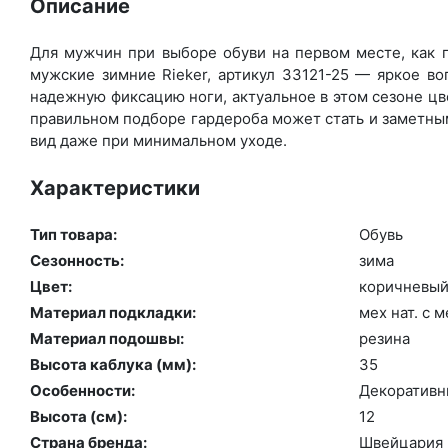
Описание
Для мужчин при выборе обуви на первом месте, как п
мужские зимние Rieker, артикул 33121-25 — яркое в
надежную фиксацию ноги, актуальное в этом сезоне цв
правильном подборе гардероба может стать и заметным
вид даже при минимальном уходе.
Характеристики
Тип товара:
Обувь
Сезонность:
зи­ма
Цвет:
ко­рич­не­вы
Материал подкладки:
мех нат. с м
Материал подошвы:
ре­зина
Высота каблука (мм):
35
Особенности:
Де­кора­тив­
Высота (cм):
12
Страна бренда:
Швей­ца­рия