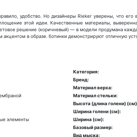
равило, удобство. Но дизайнеры Rieker уверены, что его
оплощение этой идеи. Качественные материалы, выверенн
етовое решение (коричневый) — в модели продумана каждая
 акцентом в образе. ботинки демонстрируют отличную уст
Категория:
Бренд:
й
Материал верха:
емб­ра­ной
Материал стельки:
Высота (длина голени) (cм)
Ширина голени (см):
ные эле­мен­ты
Ширина (см):
Базовый размер:
Вид мыска: