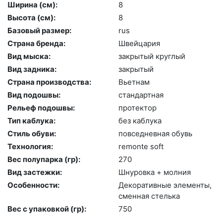
Ширина (см):
8
Высота (cм):
8
Базовый размер:
rus
Страна бренда:
Швей­ца­рия
Вид мыска:
зак­ры­тый круг­лый
Вид задника:
зак­ры­тый
Страна производства:
Вь­ет­нам
Вид подошвы:
стан­дарт­ная
Рельеф подошвы:
про­тек­тор
Тип каблука:
без каб­лу­ка
Стиль обуви:
пов­седнев­ная обувь
Технология:
re­mon­te soft
Вес полупарка (гр):
270
Вид застежки:
Шну­ров­ка + мол­ния
Особенности:
Де­кора­тив­ные эле­мен­ты,
смен­ная стель­ка
Вес с упаковкой (гр):
750