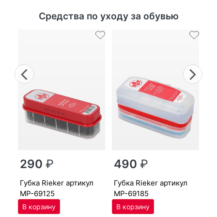
Средства по уходу за обувью
Previous
Nex
г
290
₽
490
₽
MP
губ­ка Ri­eker артикул
губ­ка Ri­eker артикул
MP-69125
MP-69185