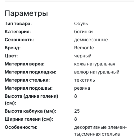
Параметры
Тип товара:
Обувь
Категория:
бо­тин­ки
Сезонность:
де­мисе­зон­ные
Бренд:
Re­mon­te
Цвет:
чер­ный
Материал верха:
ко­жа на­тураль­ная
Материал подкладки:
ве­люр на­тураль­ный
Материал стельки:
текс­тиль
Материал подошвы:
ре­зина
Высота (длина голени)
8
(cм):
Высота каблука (мм):
25
Ширина голени (см):
8
Особенности:
де­кора­тив­ные эле­мен­
ты,смен­ная стель­ка