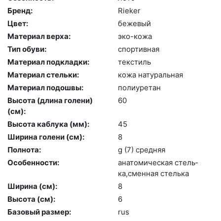
Бренд:
Ri­eker
Цвет:
бе­жевый
Материал верха:
эко-ко­жа
Тип обуви:
спор­тивная
Материал подкладки:
текс­тиль
Материал стельки:
ко­жа на­тураль­ная
Материал подошвы:
по­ли­уре­тан
Высота (длина голени)
60
(cм):
Высота каблука (мм):
45
Ширина голени (см):
8
Полнота:
g (7) сред­няя
Особенности:
ана­томи­чес­кая стель­
ка,смен­ная стель­ка
Ширина (см):
8
Высота (cм):
6
Базовый размер:
rus