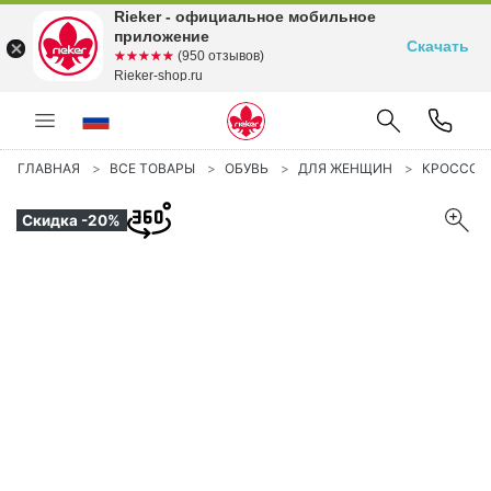
Rieker - официальное мобильное
приложение
Скачать
☆☆☆☆☆
★★★★★
(950 отзывов)
Rieker-shop.ru
ГЛАВНАЯ
ВСЕ ТОВАРЫ
ОБУВЬ
ДЛЯ ЖЕНЩИН
КРОССОВ
Скидка -20%