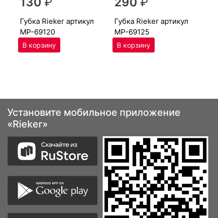
130
₽
290
₽
MP
губ­ка Ri­eker артикул
губ­ка Ri­eker артикул
MP-69120
MP-69125
Установите мобильное приложение
«Rieker»