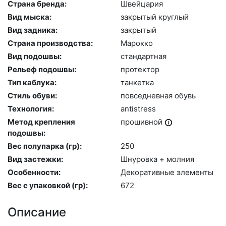
Страна бренда:
Швей­ца­рия
Вид мыска:
зак­ры­тый круг­лый
Вид задника:
зак­ры­тый
Страна производства:
Ма­рок­ко
Вид подошвы:
стан­дарт­ная
Рельеф подошвы:
про­тек­тор
Тип каблука:
тан­кетка
Стиль обуви:
пов­седнев­ная обувь
Технология:
an­tist­ress
Метод крепления
про­шив­ной
подошвы:
Вес полупарка (гр):
250
Вид застежки:
Шну­ров­ка + мол­ния
Особенности:
Де­кора­тив­ные эле­мен­ты
Вес с упаковкой (гр):
672
Описание