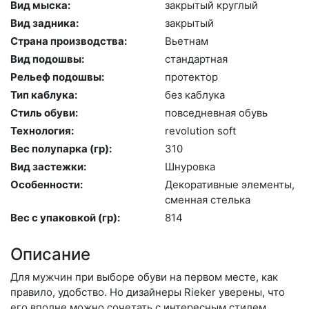
Вид мыска:
зак­ры­тый круг­лый
Вид задника:
зак­ры­тый
Страна производства:
Вь­ет­нам
Вид подошвы:
стан­дарт­ная
Рельеф подошвы:
про­тек­тор
Тип каблука:
без каб­лу­ка
Стиль обуви:
пов­седнев­ная обувь
Технология:
re­volu­ti­on soft
Вес полупарка (гр):
310
Вид застежки:
Шну­ров­ка
Особенности:
Де­кора­тив­ные эле­мен­ты,
смен­ная стель­ка
Вес с упаковкой (гр):
814
Описание
Для мужчин при выборе обуви на первом месте, как
правило, удобство. Но дизайнеры Rieker уверены, что
его вполне можно сочетать с интересным стилем.