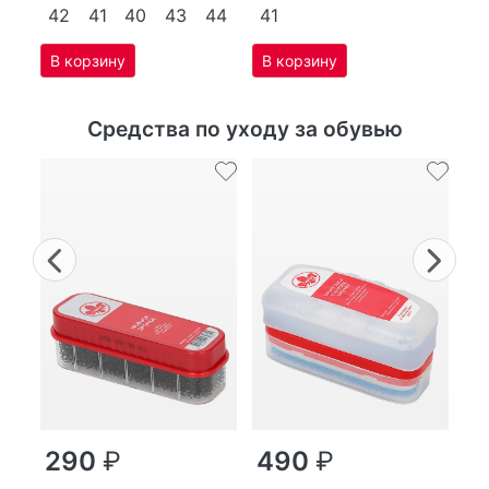
42
41
40
43
44
41
Средства по уходу за обувью
Previous
Nex
г
290
₽
490
₽
MP