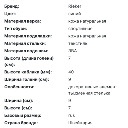
Бренд:
Ri­eker
Цвет:
си­ний
Материал верха:
ко­жа на­тураль­ная
Тип обуви:
спор­тивная
Материал подкладки:
ко­жа на­тураль­ная
Материал стельки:
текс­тиль
Материал подошвы:
ЭВА
Высота (длина голени)
7
(cм):
Высота каблука (мм):
40
Ширина голени (см):
9
Особенности:
де­кора­тив­ные эле­мен­
ты,смен­ная стель­ка
Ширина (см):
9
Высота (cм):
7
Базовый размер:
rus
Страна бренда:
Швей­ца­рия