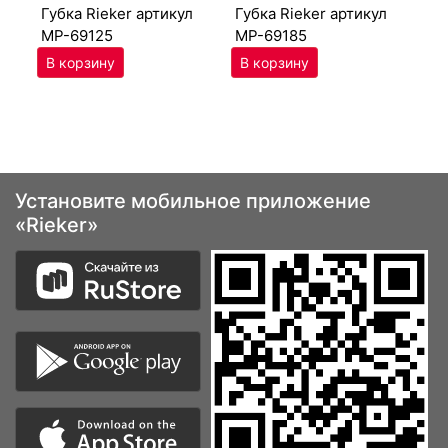
губ­ка Ri­eker артикул
губ­ка Ri­eker артикул
MP-69125
MP-69185
Установите мобильное приложение
«Rieker»