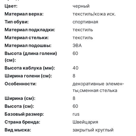
Цвет:
чер­ный
Материал верха:
текс­тиль/ко­жа иск.
Тип обуви:
спор­тивная
Материал подкладки:
текс­тиль
Материал стельки:
текс­тиль
Материал подошвы:
ЭВА
Высота (длина голени)
60
(cм):
Высота каблука (мм):
40
Ширина голени (см):
8
Особенности:
де­кора­тив­ные эле­мен­
ты,смен­ная стель­ка
Ширина (см):
8
Высота (cм):
60
Базовый размер:
rus
Страна бренда:
Швей­ца­рия
Вид мыска:
зак­ры­тый круг­лый