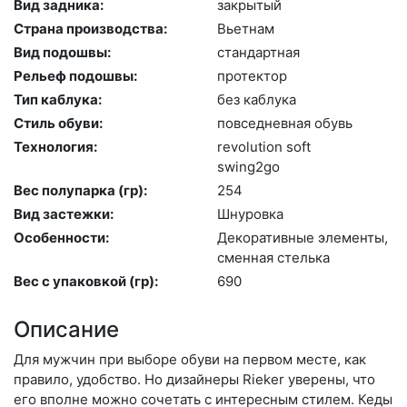
Вид задника:
зак­ры­тый
Страна производства:
Вь­ет­нам
Вид подошвы:
стан­дарт­ная
Рельеф подошвы:
про­тек­тор
Тип каблука:
без каб­лу­ка
Стиль обуви:
пов­седнев­ная обувь
Технология:
re­volu­ti­on soft
swing2go
Вес полупарка (гр):
254
Вид застежки:
Шну­ров­ка
Особенности:
Де­кора­тив­ные эле­мен­ты,
смен­ная стель­ка
Вес с упаковкой (гр):
690
Описание
Для мужчин при выборе обуви на первом месте, как
правило, удобство. Но дизайнеры Rieker уверены, что
его вполне можно сочетать с интересным стилем. Кеды