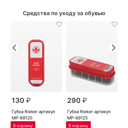
Средства по уходу за обувью
Previous
Nex
г
130
₽
290
₽
MP
губ­ка Ri­eker артикул
губ­ка Ri­eker артикул
MP-69120
MP-69125