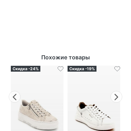
Похожие товары
Скидка -24%
Скидка -19%
Ск
Previous
Nex