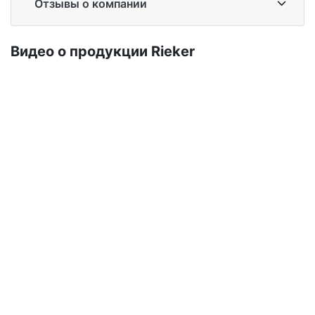
Отзывы о компании
Ви­део о про­дук­ции Ri­eker