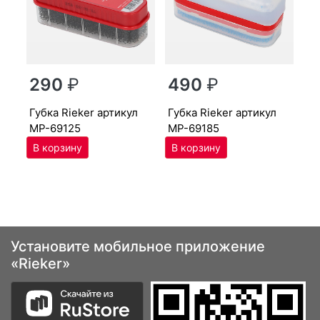
г
290
₽
490
₽
MP
губ­ка Ri­eker артикул
губ­ка Ri­eker артикул
MP-69125
MP-69185
Установите мобильное приложение
«Rieker»