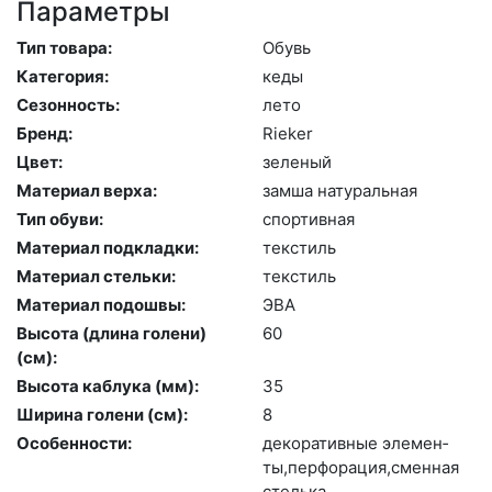
Параметры
Тип товара:
Обувь
Категория:
ке­ды
Сезонность:
ле­то
Бренд:
Ri­eker
Цвет:
зе­леный
Материал верха:
зам­ша на­тураль­ная
Тип обуви:
спор­тивная
Материал подкладки:
текс­тиль
Материал стельки:
текс­тиль
Материал подошвы:
ЭВА
Высота (длина голени)
60
(cм):
Высота каблука (мм):
35
Ширина голени (см):
8
Особенности:
де­кора­тив­ные эле­мен­
ты,пер­фо­рация,смен­ная
стель­ка