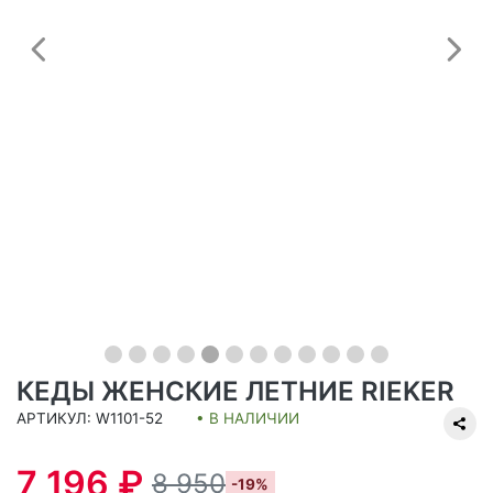
Предыдущий
С
КЕДЫ ЖЕНСКИЕ ЛЕТНИЕ RIEKER
АРТИКУЛ: W1101-52
• В НАЛИЧИИ
7 196 ₽
8 950
-19%