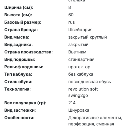
Ширина (см):
8
Высота (cм):
60
Базовый размер:
rus
Страна бренда:
Швей­ца­рия
Вид мыска:
зак­ры­тый круг­лый
Вид задника:
зак­ры­тый
Страна производства:
Вь­ет­нам
Вид подошвы:
стан­дарт­ная
Рельеф подошвы:
про­тек­тор
Тип каблука:
без каб­лу­ка
Стиль обуви:
пов­седнев­ная обувь
Технология:
re­volu­ti­on soft
swing2go
Вес полупарка (гр):
214
Вид застежки:
Шну­ров­ка
Особенности:
Де­кора­тив­ные эле­мен­ты,
пер­фо­рация, смен­ная