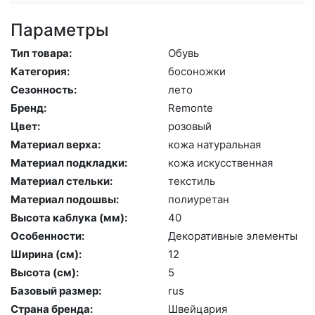
Параметры
Тип товара:
Обувь
Категория:
бо­сонож­ки
Сезонность:
ле­то
Бренд:
Re­mon­te
Цвет:
ро­зовый
Материал верха:
ко­жа на­тураль­ная
Материал подкладки:
ко­жа ис­кусс­твен­ная
Материал стельки:
текс­тиль
Материал подошвы:
по­ли­уре­тан
Высота каблука (мм):
40
Особенности:
Де­кора­тив­ные эле­мен­ты
Ширина (см):
12
Высота (cм):
5
Базовый размер:
rus
Страна бренда:
Швей­ца­рия