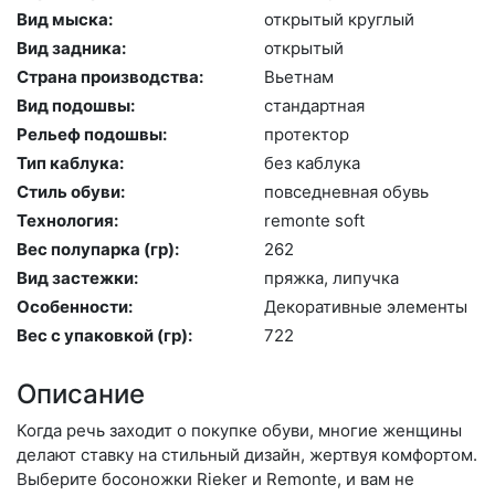
Вид мыска:
отк­ры­тый круг­лый
Вид задника:
отк­ры­тый
Страна производства:
Вь­ет­нам
Вид подошвы:
стан­дарт­ная
Рельеф подошвы:
про­тек­тор
Тип каблука:
без каб­лу­ка
Стиль обуви:
пов­седнев­ная обувь
Технология:
re­mon­te soft
Вес полупарка (гр):
262
Вид застежки:
пряж­ка, ли­пуч­ка
Особенности:
Де­кора­тив­ные эле­мен­ты
Вес с упаковкой (гр):
722
Описание
Когда речь заходит о покупке обуви, многие женщины
делают ставку на стильный дизайн, жертвуя комфортом.
Выберите бо­сонож­ки Rieker и Remonte, и вам не