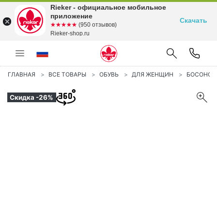
Rieker - официальное мобильное
приложение
Скачать
☆☆☆☆☆
★★★★★
(950 отзывов)
Rieker-shop.ru
ГЛАВНАЯ
ВСЕ ТОВАРЫ
ОБУВЬ
ДЛЯ ЖЕНЩИН
БОСОНО
Скидка -26%