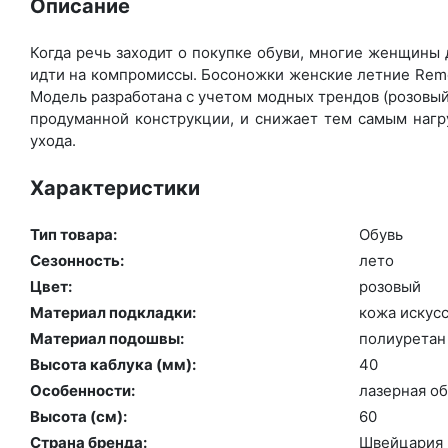
Описание
Когда речь заходит о покупке обуви, многие женщины д
идти на компромиссы. Босоножки женские летние Remon
Модель разработана с учетом модных трендов (ро­зовый 
продуманной конструкции, и снижает тем самым нагру
ухода.
Характеристики
Тип товара:
Обувь
Сезонность:
ле­то
Цвет:
ро­зовый
Материал подкладки:
ко­жа ис­кусс
Материал подошвы:
по­ли­уре­тан
Высота каблука (мм):
40
Особенности:
ла­зер­ная об
Высота (cм):
60
Страна бренда:
Швей­ца­рия