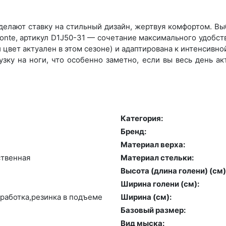
елают ставку на стильный дизайн, жертвуя комфортом. Выб
te, артикул D1J50-31 — сочетание максимального удобств
цвет актуален в этом сезоне) и адаптирована к интенсивной
зку на ноги, что особенно заметно, если вы весь день а
Категория:
Бренд:
Материал верха:
­твен­ная
Материал стельки:
Высота (длина голени) (cм)
Ширина голени (см):
­ра­бот­ка,ре­зин­ка в подъ­еме
Ширина (см):
Базовый размер:
Вид мыска: