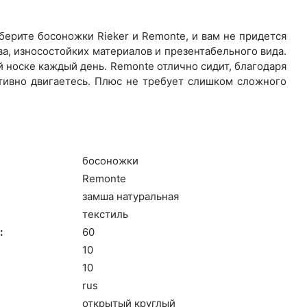
ерите бо­сонож­ки Rieker и Remonte, и вам не придется
а, износостойких материалов и презентабельного вида.
 носке каждый день. Re­mon­te отлично сидит, благодаря
ктивно двигаетесь. Плюс не требует слишком сложного
бо­сонож­ки
Re­mon­te
зам­ша на­тураль­ная
текс­тиль
:
60
10
10
rus
отк­ры­тый круг­лый