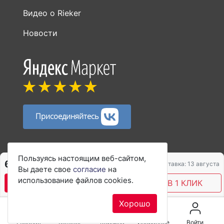
Видео о Rieker
Новости
Присоединяйтесь
Способы оплаты:
Пользуясь настоящим веб-сайтом,
6 180 ₽
7 750 ₽
Доставка: 13 августа
Вы даете свое
согласие
на
использование файлов cookies.
В КОРЗИНУ
КУПИТЬ В 1 КЛИК
Хорошо
Главная
Каталог
Корзина
Избранное
Войти