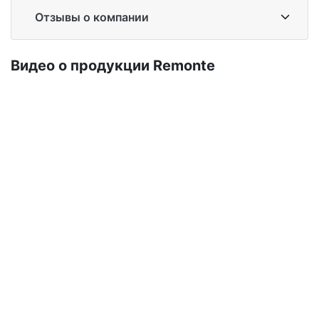
Отзывы о компании
Ви­део о про­дук­ции Re­mon­te