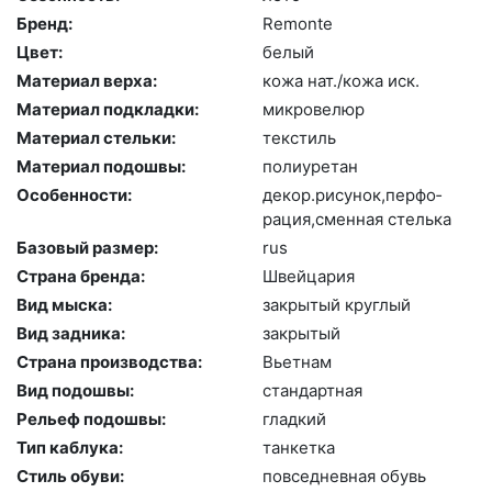
Бренд:
Re­mon­te
Цвет:
бе­лый
Материал верха:
ко­жа нат./ко­жа иск.
Материал подкладки:
мик­ро­велюр
Материал стельки:
текс­тиль
Материал подошвы:
по­ли­уре­тан
Особенности:
де­кор.ри­сунок,пер­фо­
рация,смен­ная стель­ка
Базовый размер:
rus
Страна бренда:
Швей­ца­рия
Вид мыска:
зак­ры­тый круг­лый
Вид задника:
зак­ры­тый
Страна производства:
Вь­ет­нам
Вид подошвы:
стан­дарт­ная
Рельеф подошвы:
глад­кий
Тип каблука:
тан­кетка
Стиль обуви:
пов­седнев­ная обувь