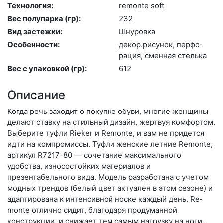
Технология:
re­mon­te soft
Вес полупарка (гр):
232
Вид застежки:
Шну­ров­ка
Особенности:
де­кор.ри­сунок, пер­фо­
рация, смен­ная стель­ка
Вес с упаковкой (гр):
612
Описание
Когда речь заходит о покупке обуви, многие женщины
делают ставку на стильный дизайн, жертвуя комфортом.
Выберите туф­ли Rieker и Remonte, и вам не придется
идти на компромиссы. Туфли женские летние Remonte,
артикул R7217-80 — сочетание максимального
удобства, износостойких материалов и
презентабельного вида. Модель разработана с учетом
модных трендов (бе­лый цвет актуален в этом сезоне) и
адаптирована к интенсивной носке каждый день. Re­
mon­te отлично сидит, благодаря продуманной
конструкции, и снижает тем самым нагрузку на ноги,