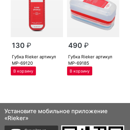
г
130
₽
490
₽
MP
губ­ка Ri­eker артикул
губ­ка Ri­eker артикул
MP-69120
MP-69185
Установите мобильное приложение
«Rieker»