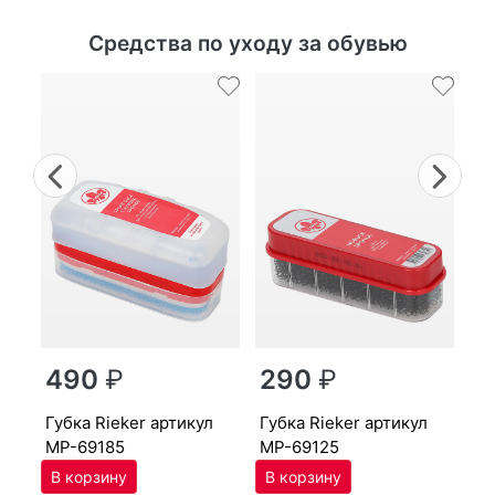
Средства по уходу за обувью
Previous
Nex
г
490
₽
290
₽
MP
губ­ка Ri­eker артикул
губ­ка Ri­eker артикул
MP-69185
MP-69125