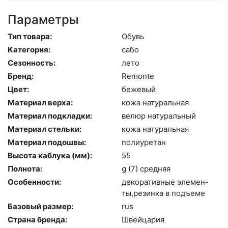
Параметры
Тип товара:
Обувь
Категория:
са­бо
Сезонность:
ле­то
Бренд:
Re­mon­te
Цвет:
бе­жевый
Материал верха:
ко­жа на­тураль­ная
Материал подкладки:
ве­люр на­тураль­ный
Материал стельки:
ко­жа на­тураль­ная
Материал подошвы:
по­ли­уре­тан
Высота каблука (мм):
55
Полнота:
g (7) сред­няя
Особенности:
де­кора­тив­ные эле­мен­
ты,ре­зин­ка в подъ­еме
Базовый размер:
rus
Страна бренда:
Швей­ца­рия