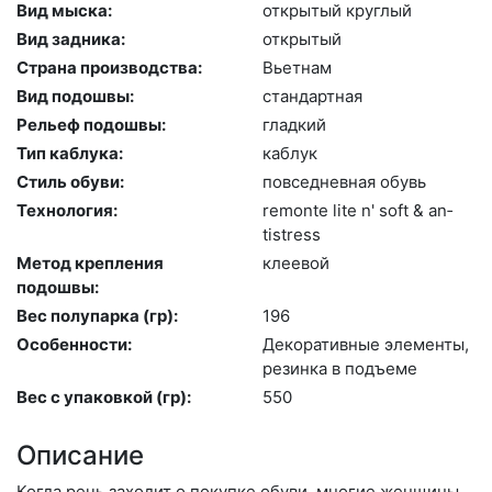
Вид мыска:
отк­ры­тый круг­лый
Вид задника:
отк­ры­тый
Страна производства:
Вь­ет­нам
Вид подошвы:
стан­дарт­ная
Рельеф подошвы:
глад­кий
Тип каблука:
каб­лук
Стиль обуви:
пов­седнев­ная обувь
Технология:
re­mon­te li­te n' soft & an­
tist­ress
Метод крепления
кле­евой
подошвы:
Вес полупарка (гр):
196
Особенности:
Де­кора­тив­ные эле­мен­ты,
ре­зин­ка в подъ­еме
Вес с упаковкой (гр):
550
Описание
Когда речь заходит о покупке обуви, многие женщины