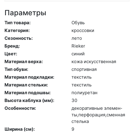
Параметры
Тип товара:
Обувь
Категория:
крос­совки
Сезонность:
ле­то
Бренд:
Ri­eker
Цвет:
си­ний
Материал верха:
ко­жа ис­кусс­твен­ная
Тип обуви:
спор­тивная
Материал подкладки:
текс­тиль
Материал стельки:
текс­тиль
Материал подошвы:
по­ли­уре­тан
Высота каблука (мм):
30
Особенности:
де­кора­тив­ные эле­мен­
ты,пер­фо­рация,смен­ная
стель­ка
Ширина (см):
9