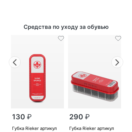
Средства по уходу за обувью
Previous
Nex
г
130
₽
290
₽
MP
губ­ка Ri­eker артикул
губ­ка Ri­eker артикул