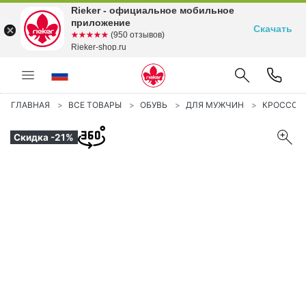
Rieker - официальное мобильное
приложение
Скачать
☆☆☆☆☆
★★★★★
(950 отзывов)
Rieker-shop.ru
ГЛАВНАЯ
ВСЕ ТОВАРЫ
ОБУВЬ
ДЛЯ МУЖЧИН
КРОССОВ
Скидка -21%