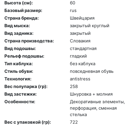
Высота (cм):
60
Базовый размер:
rus
Страна бренда:
Швей­ца­рия
Вид мыска:
зак­ры­тый круг­лый
Вид задника:
зак­ры­тый
Страна производства:
Сло­вакия
Вид подошвы:
стан­дарт­ная
Рельеф подошвы:
глад­кий
Тип каблука:
без каб­лу­ка
Стиль обуви:
пов­седнев­ная обувь
Технология:
an­tist­ress
Вес полупарка (гр):
258
Вид застежки:
Шну­ров­ка + мол­ния
Особенности:
Де­кора­тив­ные эле­мен­ты,
пер­фо­рация, смен­ная
стель­ка
Вес с упаковкой (гр):
722