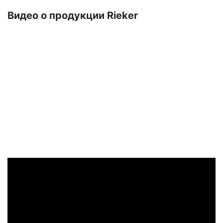
Ви­део о про­дук­ции Ri­eker