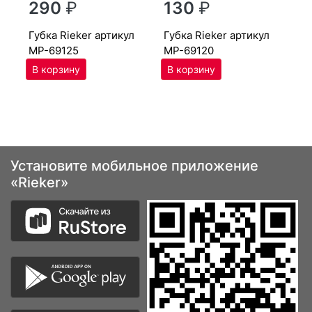
290
₽
130
₽
MP
губ­ка Ri­eker артикул
губ­ка Ri­eker артикул
MP-69125
MP-69120
Установите мобильное приложение
«Rieker»