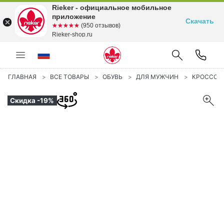
Rieker - официальное мобильное
приложение
Скачать
☆☆☆☆☆
★★★★★
(950 отзывов)
Rieker-shop.ru
ГЛАВНАЯ
ВСЕ ТОВАРЫ
ОБУВЬ
ДЛЯ МУЖЧИН
КРОССОВ
Скидка -19%