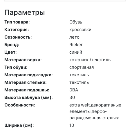
Параметры
Тип товара:
Обувь
Категория:
крос­совки
Сезонность:
ле­то
Бренд:
Ri­eker
Цвет:
си­ний
Материал верха:
ко­жа иск./текс­тиль
Тип обуви:
спор­тивная
Материал подкладки:
текс­тиль
Материал стельки:
текс­тиль
Материал подошвы:
ЭВА
Высота каблука (мм):
30
Особенности:
ext­ra we­it,де­кора­тив­ные
эле­мен­ты,пер­фо­
рация,смен­ная стель­ка
Ширина (см):
10