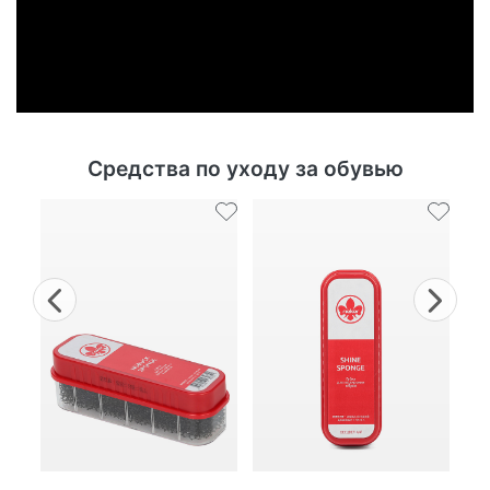
Средства по уходу за обувью
Previous
Nex
г