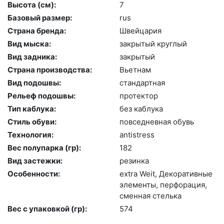
Высота (cм):
7
Базовый размер:
rus
Страна бренда:
Швей­ца­рия
Вид мыска:
зак­ры­тый круг­лый
Вид задника:
зак­ры­тый
Страна производства:
Вь­ет­нам
Вид подошвы:
стан­дарт­ная
Рельеф подошвы:
про­тек­тор
Тип каблука:
без каб­лу­ка
Стиль обуви:
пов­седнев­ная обувь
Технология:
an­tist­ress
Вес полупарка (гр):
182
Вид застежки:
ре­зин­ка
Особенности:
ext­ra We­it, Де­кора­тив­ные
эле­мен­ты, пер­фо­рация,
смен­ная стель­ка
Вес с упаковкой (гр):
574