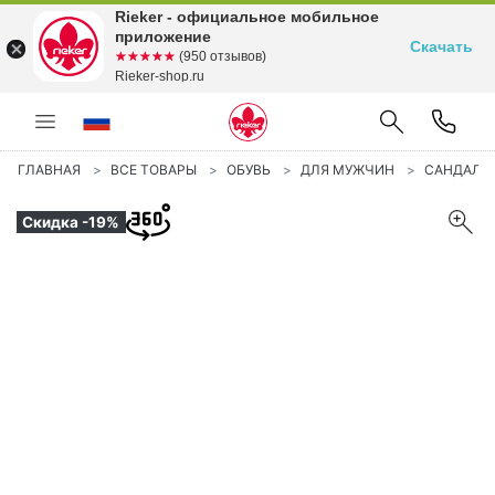
Rieker - официальное мобильное
приложение
Скачать
☆☆☆☆☆
★★★★★
(950 отзывов)
Rieker-shop.ru
ГЛАВНАЯ
ВСЕ ТОВАРЫ
ОБУВЬ
ДЛЯ МУЖЧИН
САНДАЛИ
Скидка -19%