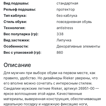
Вид подошвы:
стан­дарт­ная
Рельеф подошвы:
про­тек­тор
Тип каблука:
без каб­лу­ка
Стиль обуви:
пов­седнев­ная обувь
Технология:
an­tist­ress
Вес полупарка (гр):
338
Вид застежки:
Ли­пуч­ка
Особенности:
Де­кора­тив­ные эле­мен­ты
Вес с упаковкой (гр):
860
Описание
Для мужчин при выборе обуви на первом месте, как
правило, удобство. Но дизайнеры Rieker уверены, что
его вполне можно сочетать с интересным стилем.
Сандалии мужские летние Rieker, артикул 26951-00 —
яркое воплощение этой идеи. Качественные
материалы, выверенная конструкция, обеспечивающая
идеальную посадку и надежную фиксацию ноги,