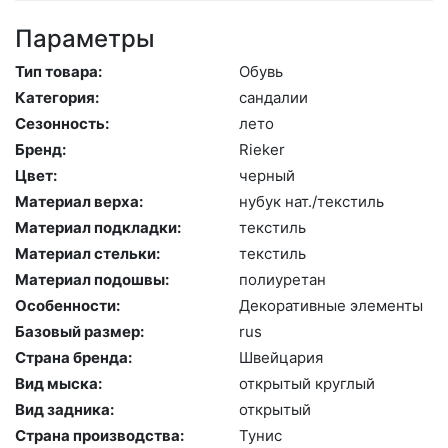
Параметры
Тип товара:
Обувь
Категория:
сан­да­лии
Сезонность:
ле­то
Бренд:
Ri­eker
Цвет:
чер­ный
Материал верха:
ну­бук нат./текс­тиль
Материал подкладки:
текс­тиль
Материал стельки:
текс­тиль
Материал подошвы:
по­ли­уре­тан
Особенности:
Де­кора­тив­ные эле­мен­ты
Базовый размер:
rus
Страна бренда:
Швей­ца­рия
Вид мыска:
отк­ры­тый круг­лый
Вид задника:
отк­ры­тый
Страна производства:
Ту­нис