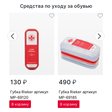
Средства по уходу за обувью
Previous
Nex
г
130
₽
490
₽
MP
губ­ка Ri­eker артикул
губ­ка Ri­eker артикул
MP-69120
MP-69185