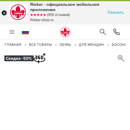
Rieker - официальное мобильное
приложение
Скачать
☆☆☆☆☆
★★★★★
(950 отзывов)
Rieker-shop.ru
ГЛАВНАЯ
ВСЕ ТОВАРЫ
ОБУВЬ
ДЛЯ ЖЕНЩИН
БОСОНО
Скидка -50%