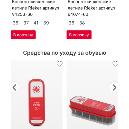
бо­сонож­ки женс­кие
бо­сонож­ки женс­кие
4
лет­ние Ri­eker артикул
лет­ние Ri­eker артикул
V4253-60
64074-60
36
37
41
39
36
38
Средства по уходу за обувью
Previous
Nex