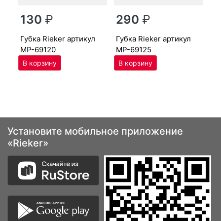
г
130
₽
290
₽
MP
губ­ка Ri­eker артикул
губ­ка Ri­eker артикул
MP-69120
MP-69125
Установите мобильное приложение
«Rieker»