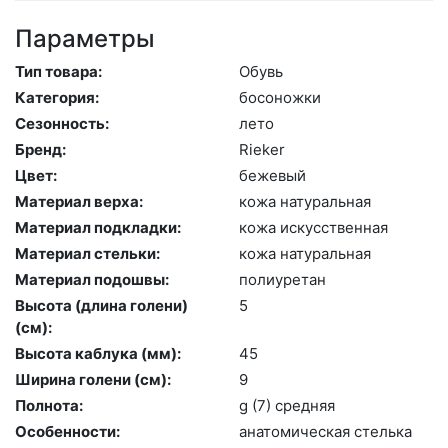
Параметры
Тип товара:
Обувь
Категория:
бо­сонож­ки
Сезонность:
ле­то
Бренд:
Ri­eker
Цвет:
бе­жевый
Материал верха:
ко­жа на­тураль­ная
Материал подкладки:
ко­жа ис­кусс­твен­ная
Материал стельки:
ко­жа на­тураль­ная
Материал подошвы:
по­ли­уре­тан
Высота (длина голени)
5
(cм):
Высота каблука (мм):
45
Ширина голени (см):
9
Полнота:
g (7) сред­няя
Особенности:
ана­томи­чес­кая стель­ка