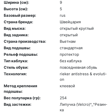
Ширина (см):
9
Высота (cм):
5
Базовый размер:
rus
Страна бренда:
Швей­ца­рия
Вид мыска:
отк­ры­тый круг­лый
Вид задника:
отк­ры­тый
Страна производства:
Вь­ет­нам
Вид подошвы:
стан­дарт­ная
Рельеф подошвы:
про­тек­тор
Тип каблука:
без каб­лу­ка
Стиль обуви:
пов­седнев­ная обувь
Технология:
ri­eker an­tist­ress & evo­luti­
on
Метод крепления
кле­евой
подошвы:
Вес полупарка (гр):
254
Вид застежки:
Ли­пуч­ка (Velc­ro)^_^Ре­зин­
ка