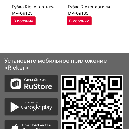
губ­ка Ri­eker артикул
губ­ка Ri­eker артикул
MP-69125
MP-69185
Установите мобильное приложение
«Rieker»