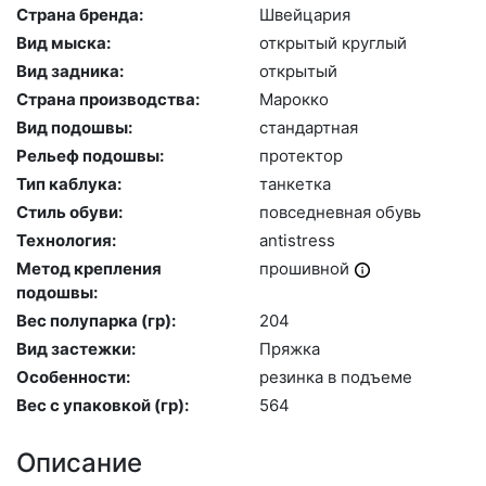
Страна бренда:
Швей­ца­рия
Вид мыска:
отк­ры­тый круг­лый
Вид задника:
отк­ры­тый
Страна производства:
Ма­рок­ко
Вид подошвы:
стан­дарт­ная
Рельеф подошвы:
про­тек­тор
Тип каблука:
тан­кетка
Стиль обуви:
пов­седнев­ная обувь
Технология:
an­tist­ress
Метод крепления
про­шив­ной
подошвы:
Вес полупарка (гр):
204
Вид застежки:
Пряж­ка
Особенности:
ре­зин­ка в подъ­еме
Вес с упаковкой (гр):
564
Описание