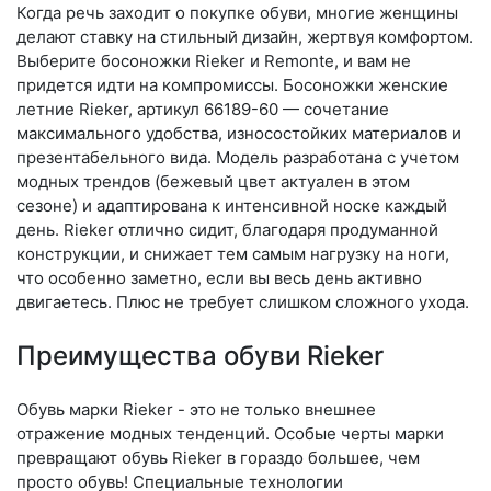
Когда речь заходит о покупке обуви, многие женщины
делают ставку на стильный дизайн, жертвуя комфортом.
Выберите бо­сонож­ки Rieker и Remonte, и вам не
придется идти на компромиссы. Босоножки женские
летние Rieker, артикул 66189-60 — сочетание
максимального удобства, износостойких материалов и
презентабельного вида. Модель разработана с учетом
модных трендов (бе­жевый цвет актуален в этом
сезоне) и адаптирована к интенсивной носке каждый
день. Ri­eker отлично сидит, благодаря продуманной
конструкции, и снижает тем самым нагрузку на ноги,
что особенно заметно, если вы весь день активно
двигаетесь. Плюс не требует слишком сложного ухода.
Преимущества обуви Rieker
Обувь марки Rieker - это не только внешнее
отражение модных тенденций. Особые черты марки
превращают обувь Rieker в гораздо большее, чем
просто обувь! Специальные технологии