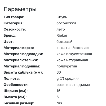
Параметры
Тип товара:
Обувь
Категория:
бо­сонож­ки
Сезонность:
ле­то
Бренд:
Ri­eker
Цвет:
бе­жевый
Материал верха:
ко­жа нат./ко­жа иск.
Материал подкладки:
ко­жа ис­кусс­твен­ная
Материал стельки:
ко­жа на­тураль­ная
Материал подошвы:
по­ли­уре­тан
Высота каблука (мм):
60
Полнота:
g (7) сред­няя
Особенности:
ре­зин­ка в подъ­еме
Ширина (см):
15
Высота (cм):
6
Базовый размер:
rus