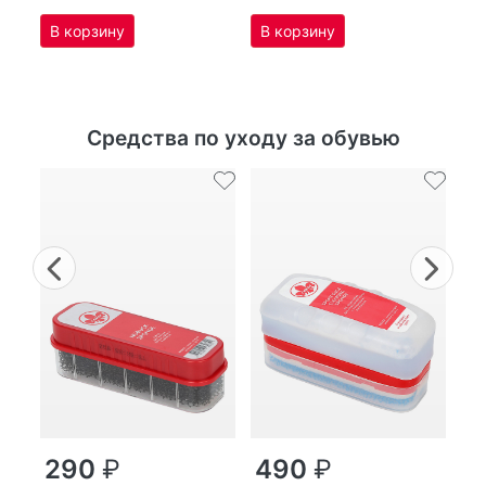
Средства по уходу за обувью
Previous
Nex
г
290
₽
490
₽
MP