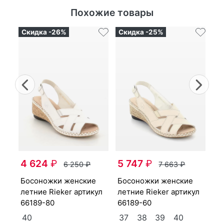
Похожие товары
Скидка -26%
Скидка -25%
Ск
Previous
Nex
бо­сонож­ки женс­кие
4 624
₽
5 747
₽
ул
ле
6 250
₽
7 663
₽
61
бо­сонож­ки женс­кие
бо­сонож­ки женс­кие
41
4
лет­ние Ri­eker артикул
лет­ние Ri­eker артикул
66189-80
66189-60
40
37
38
39
40