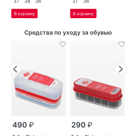
37
38
36
37
36
Средства по уходу за обувью
Previous
Nex
г
490
₽
290
₽
MP