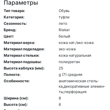
Параметры
Тип товара:
Обувь
Категория:
туф­ли
Сезонность:
ле­то
Бренд:
Ri­eker
Цвет:
бе­лый
Материал верха:
ко­жа нат./эко-ко­жа
Материал подкладки:
эко-ко­жа
Материал стельки:
ко­жа на­тураль­ная
Материал подошвы:
по­ли­уре­тан
Высота каблука (мм):
25
Полнота:
g (7) сред­няя
Особенности:
ана­томи­чес­кая стель­
ка,де­кора­тив­ные эле­мен­
ты,пер­фо­рация
Ширина (см):
8
Высота (cм):
6