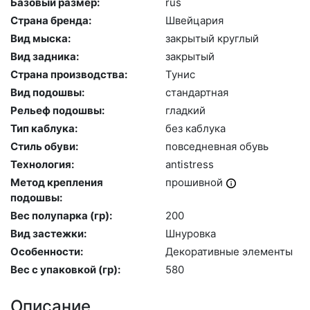
Базовый размер:
rus
Страна бренда:
Швей­ца­рия
Вид мыска:
зак­ры­тый круг­лый
Вид задника:
зак­ры­тый
Страна производства:
Ту­нис
Вид подошвы:
стан­дарт­ная
Рельеф подошвы:
глад­кий
Тип каблука:
без каб­лу­ка
Стиль обуви:
пов­седнев­ная обувь
Технология:
an­tist­ress
Метод крепления
про­шив­ной
подошвы:
Вес полупарка (гр):
200
Вид застежки:
Шну­ров­ка
Особенности:
Де­кора­тив­ные эле­мен­ты
Вес с упаковкой (гр):
580
Описание