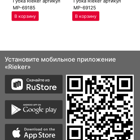
губ­ка Ri­eker артикул
губ­ка Ri­eker артикул
MP-69185
MP-69125
Установите мобильное приложение
«Rieker»