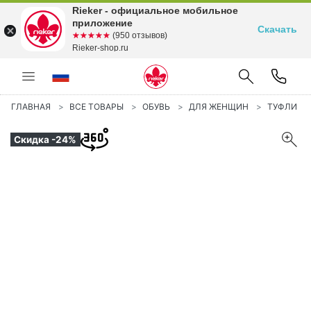
Rieker - официальное мобильное
приложение
Скачать
☆☆☆☆☆
★★★★★
(950 отзывов)
Rieker-shop.ru
ГЛАВНАЯ
ВСЕ ТОВАРЫ
ОБУВЬ
ДЛЯ ЖЕНЩИН
ТУФЛИ
Скидка -24%