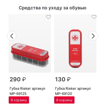
Средства по уходу за обувью
Previous
Nex
г
290
₽
130
₽
MP
губ­ка Ri­eker артикул
губ­ка Ri­eker артикул
MP-69125
MP-69120