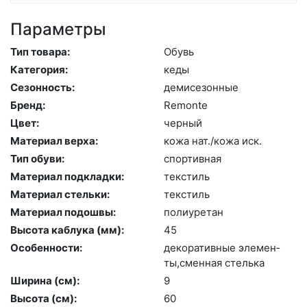
Параметры
Тип товара:
Обувь
Категория:
ке­ды
Сезонность:
де­мисе­зон­ные
Бренд:
Re­mon­te
Цвет:
чер­ный
Материал верха:
ко­жа нат./ко­жа иск.
Тип обуви:
спор­тивная
Материал подкладки:
текс­тиль
Материал стельки:
текс­тиль
Материал подошвы:
по­ли­уре­тан
Высота каблука (мм):
45
Особенности:
де­кора­тив­ные эле­мен­
ты,смен­ная стель­ка
Ширина (см):
9
Высота (cм):
60