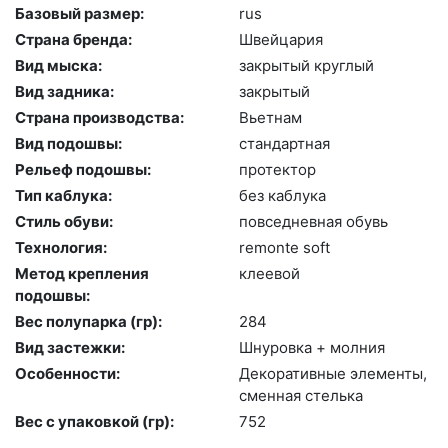
Базовый размер:
rus
Страна бренда:
Швей­ца­рия
Вид мыска:
зак­ры­тый круг­лый
Вид задника:
зак­ры­тый
Страна производства:
Вь­ет­нам
Вид подошвы:
стан­дарт­ная
Рельеф подошвы:
про­тек­тор
Тип каблука:
без каб­лу­ка
Стиль обуви:
пов­седнев­ная обувь
Технология:
re­mon­te soft
Метод крепления
кле­евой
подошвы:
Вес полупарка (гр):
284
Вид застежки:
Шну­ров­ка + мол­ния
Особенности:
Де­кора­тив­ные эле­мен­ты,
смен­ная стель­ка
Вес с упаковкой (гр):
752