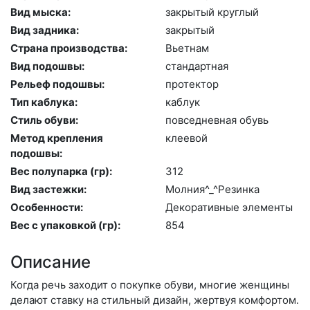
Вид мыска:
зак­ры­тый круг­лый
Вид задника:
зак­ры­тый
Страна производства:
Вь­ет­нам
Вид подошвы:
стан­дарт­ная
Рельеф подошвы:
про­тек­тор
Тип каблука:
каб­лук
Стиль обуви:
пов­седнев­ная обувь
Метод крепления
кле­евой
подошвы:
Вес полупарка (гр):
312
Вид застежки:
Мол­ния^_^Ре­зин­ка
Особенности:
Де­кора­тив­ные эле­мен­ты
Вес с упаковкой (гр):
854
Описание
Когда речь заходит о покупке обуви, многие женщины
делают ставку на стильный дизайн, жертвуя комфортом.