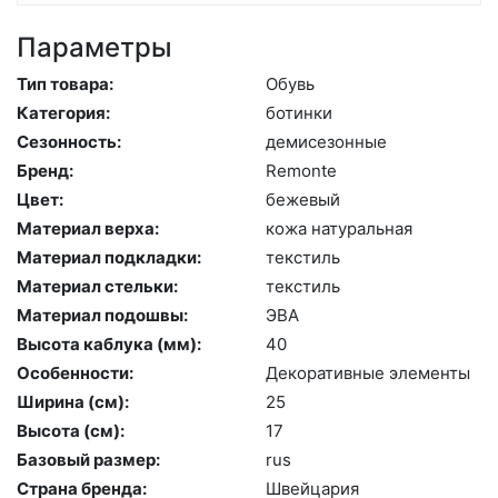
Параметры
Тип товара:
Обувь
Категория:
бо­тин­ки
Сезонность:
де­мисе­зон­ные
Бренд:
Re­mon­te
Цвет:
бе­жевый
Материал верха:
ко­жа на­тураль­ная
Материал подкладки:
текс­тиль
Материал стельки:
текс­тиль
Материал подошвы:
ЭВА
Высота каблука (мм):
40
Особенности:
Де­кора­тив­ные эле­мен­ты
Ширина (см):
25
Высота (cм):
17
Базовый размер:
rus
Страна бренда:
Швей­ца­рия