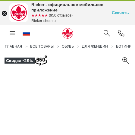
Rieker - официальное мобильное
приложение
Скачать
☆☆☆☆☆
★★★★★
(950 отзывов)
Rieker-shop.ru
ГЛАВНАЯ
ВСЕ ТОВАРЫ
ОБУВЬ
ДЛЯ ЖЕНЩИН
БОТИНКИ
Скидка -29%