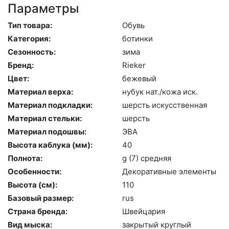
Параметры
Тип товара:
Обувь
Категория:
бо­тин­ки
Сезонность:
зи­ма
Бренд:
Ri­eker
Цвет:
бе­жевый
Материал верха:
ну­бук нат./ко­жа иск.
Материал подкладки:
шерсть ис­кусс­твен­ная
Материал стельки:
шерсть
Материал подошвы:
ЭВА
Высота каблука (мм):
40
Полнота:
g (7) сред­няя
Особенности:
Де­кора­тив­ные эле­мен­ты
Высота (cм):
110
Базовый размер:
rus
Страна бренда:
Швей­ца­рия
Вид мыска:
зак­ры­тый круг­лый