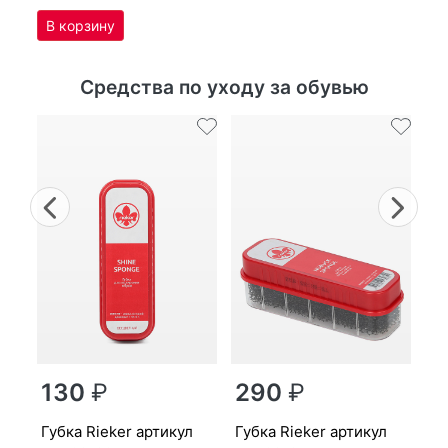
Средства по уходу за обувью
Previous
Nex
г
130
₽
290
₽
MP
губ­ка Ri­eker артикул
губ­ка Ri­eker артикул