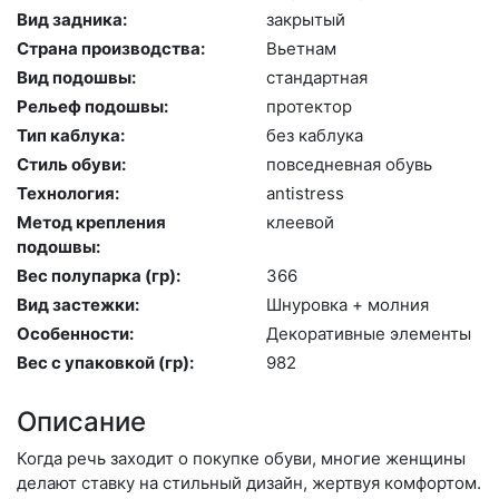
Вид задника:
зак­ры­тый
Страна производства:
Вь­ет­нам
Вид подошвы:
стан­дарт­ная
Рельеф подошвы:
про­тек­тор
Тип каблука:
без каб­лу­ка
Стиль обуви:
пов­седнев­ная обувь
Технология:
an­tist­ress
Метод крепления
кле­евой
подошвы:
Вес полупарка (гр):
366
Вид застежки:
Шну­ров­ка + мол­ния
Особенности:
Де­кора­тив­ные эле­мен­ты
Вес с упаковкой (гр):
982
Описание
Когда речь заходит о покупке обуви, многие женщины
делают ставку на стильный дизайн, жертвуя комфортом.