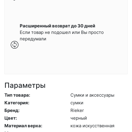
Расширенный возврат до 30 дней
Если товар не подошел или Вы просто
передумали
Параметры
Тип товара:
Сум­ки и ак­сессу­ары
Категория:
сум­ки
Бренд:
Ri­eker
Цвет:
чер­ный
Материал верха:
ко­жа ис­кусс­твен­ная