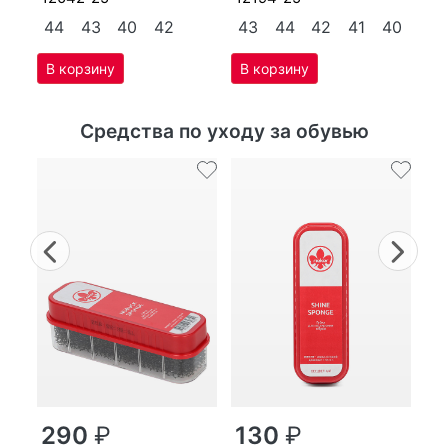
44
43
40
42
43
44
42
41
40
Средства по уходу за обувью
Previous
Nex
г
290
₽
130
₽
MP