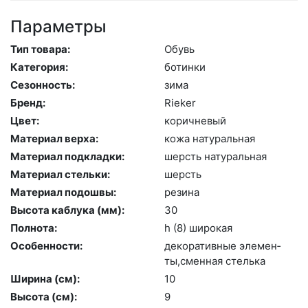
Параметры
Тип товара:
Обувь
Категория:
бо­тин­ки
Сезонность:
зи­ма
Бренд:
Ri­eker
Цвет:
ко­рич­не­вый
Материал верха:
ко­жа на­тураль­ная
Материал подкладки:
шерсть на­тураль­ная
Материал стельки:
шерсть
Материал подошвы:
ре­зина
Высота каблука (мм):
30
Полнота:
h (8) ши­рокая
Особенности:
де­кора­тив­ные эле­мен­
ты,смен­ная стель­ка
Ширина (см):
10
Высота (cм):
9