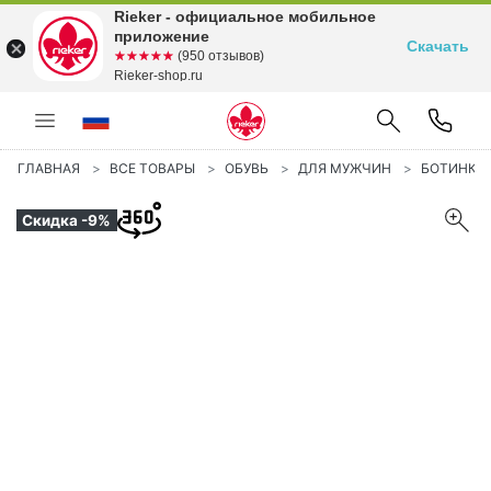
Rieker - официальное мобильное
приложение
Скачать
☆☆☆☆☆
★★★★★
(950 отзывов)
Rieker-shop.ru
ГЛАВНАЯ
ВСЕ ТОВАРЫ
ОБУВЬ
ДЛЯ МУЖЧИН
БОТИНКИ
Скидка -9%