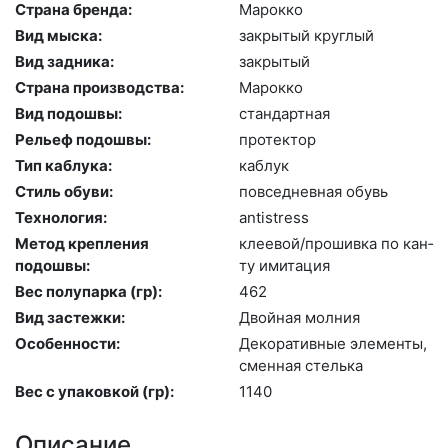
Страна бренда:
Ма­рок­ко
Вид мыска:
зак­ры­тый круг­лый
Вид задника:
зак­ры­тый
Страна производства:
Ма­рок­ко
Вид подошвы:
стан­дарт­ная
Рельеф подошвы:
про­тек­тор
Тип каблука:
каб­лук
Стиль обуви:
пов­седнев­ная обувь
Технология:
an­tist­ress
Метод крепления
кле­евой/про­шив­ка по кан­
подошвы:
ту ими­тация
Вес полупарка (гр):
462
Вид застежки:
Двой­ная мол­ния
Особенности:
Де­кора­тив­ные эле­мен­ты,
смен­ная стель­ка
Вес с упаковкой (гр):
1140
Описание