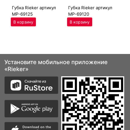
губ­ка Ri­eker артикул
губ­ка Ri­eker артикул
MP-69125
MP-69120
Установите мобильное приложение
«Rieker»