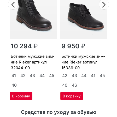
Previous
Nex
бо­тин­ки мужс­кие зим­
ни
10 294
₽
9 950
₽
39
бо­тин­ки мужс­кие зим­
бо­тин­ки мужс­кие зим­
4
44
ние Ri­eker артикул
ние Ri­eker артикул
32044-00
15339-00
41
42
43
44
45
42
43
44
41
45
40
40
46
Средства по уходу за обувью