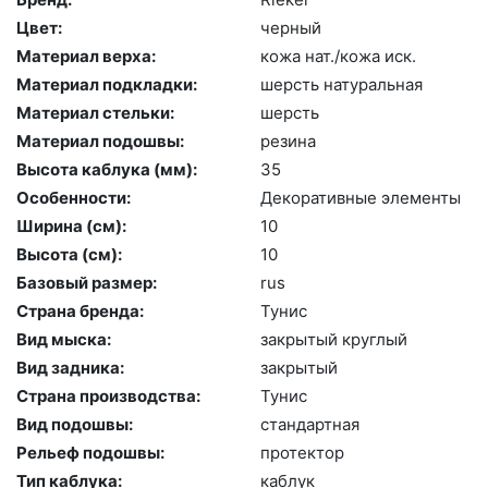
Цвет:
чер­ный
Материал верха:
ко­жа нат./ко­жа иск.
Материал подкладки:
шерсть на­тураль­ная
Материал стельки:
шерсть
Материал подошвы:
ре­зина
Высота каблука (мм):
35
Особенности:
Де­кора­тив­ные эле­мен­ты
Ширина (см):
10
Высота (cм):
10
Базовый размер:
rus
Страна бренда:
Ту­нис
Вид мыска:
зак­ры­тый круг­лый
Вид задника:
зак­ры­тый
Страна производства:
Ту­нис
Вид подошвы:
стан­дарт­ная
Рельеф подошвы:
про­тек­тор
Тип каблука:
каб­лук