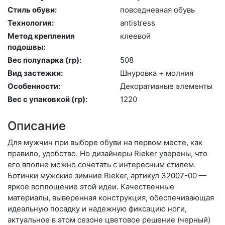
Стиль обуви:
пов­седнев­ная обувь
Технология:
an­tist­ress
Метод крепления
кле­евой
подошвы:
Вес полупарка (гр):
508
Вид застежки:
Шну­ров­ка + мол­ния
Особенности:
Де­кора­тив­ные эле­мен­ты
Вес с упаковкой (гр):
1220
Описание
Для мужчин при выборе обуви на первом месте, как
правило, удобство. Но дизайнеры Rieker уверены, что
его вполне можно сочетать с интересным стилем.
Ботинки мужские зимние Rieker, артикул 32007-00 —
яркое воплощение этой идеи. Качественные
материалы, выверенная конструкция, обеспечивающая
идеальную посадку и надежную фиксацию ноги,
актуальное в этом сезоне цветовое решение (черный)