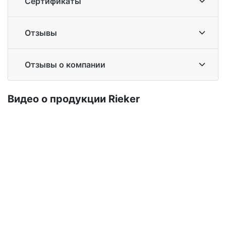
Сертификаты
Отзывы
Отзывы о компании
Ви­део о про­дук­ции Ri­eker