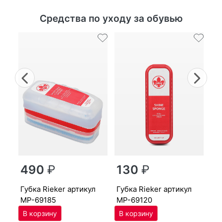
Средства по уходу за обувью
Previous
Nex
г
490
₽
130
₽
MP
губ­ка Ri­eker артикул
губ­ка Ri­eker артикул
MP-69185
MP-69120