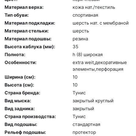
Материал верха:
ко­жа нат./текс­тиль
Тип обуви:
спор­тивная
Материал подкладки:
шерсть нат. с мемб­ра­ной
Материал стельки:
шерсть
Материал подошвы:
ре­зина
Высота каблука (мм):
35
Полнота:
h (8) ши­рокая
Особенности:
ext­ra we­it,де­кора­тив­ные
эле­мен­ты,пер­фо­рация
Ширина (см):
10
Высота (cм):
10
Страна бренда:
Ту­нис
Вид мыска:
зак­ры­тый круг­лый
Вид задника:
зак­ры­тый
Страна производства:
Ту­нис
Вид подошвы:
стан­дарт­ная
Рельеф подошвы:
про­тек­тор