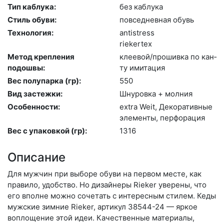
Тип каблука:
без каб­лу­ка
Стиль обуви:
пов­седнев­ная обувь
Технология:
an­tist­ress
ri­eker­tex
Метод крепления
кле­евой/про­шив­ка по кан­
подошвы:
ту ими­тация
Вес полупарка (гр):
550
Вид застежки:
Шну­ров­ка + мол­ния
Особенности:
ext­ra We­it, Де­кора­тив­ные
эле­мен­ты, пер­фо­рация
Вес с упаковкой (гр):
1316
Описание
Для мужчин при выборе обуви на первом месте, как
правило, удобство. Но дизайнеры Rieker уверены, что
его вполне можно сочетать с интересным стилем. Кеды
мужские зимние Rieker, артикул 38544-24 — яркое
воплощение этой идеи. Качественные материалы,