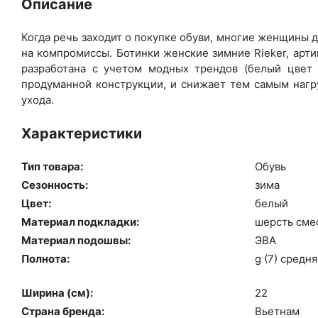
Описание
Когда речь заходит о покупке обуви, многие женщины де
на компромиссы. Ботинки женские зимние Rieker, арт
разработана с учетом модных трендов (бе­лый цвет 
продуманной конструкции, и снижает тем самым нагру
ухода.
Характеристики
Тип товара:
Обувь
Сезонность:
зи­ма
Цвет:
бе­лый
Материал подкладки:
шерсть сме­
Материал подошвы:
ЭВА
Полнота:
g (7) сред­ня
Ширина (см):
22
Страна бренда:
Вь­ет­нам