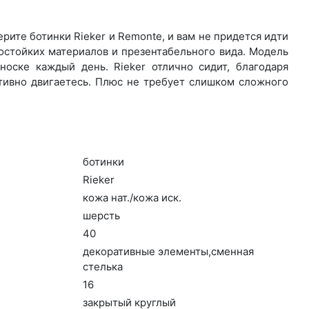
ите бо­тин­ки Rieker и Remonte, и вам не придется идти
остойких материалов и презентабельного вида. Модель
оске каждый день. Ri­eker отлично сидит, благодаря
ктивно двигаетесь. Плюс не требует слишком сложного
бо­тин­ки
Ri­eker
ко­жа нат./ко­жа иск.
шерсть
40
де­кора­тив­ные эле­мен­ты,смен­ная
стель­ка
16
зак­ры­тый круг­лый