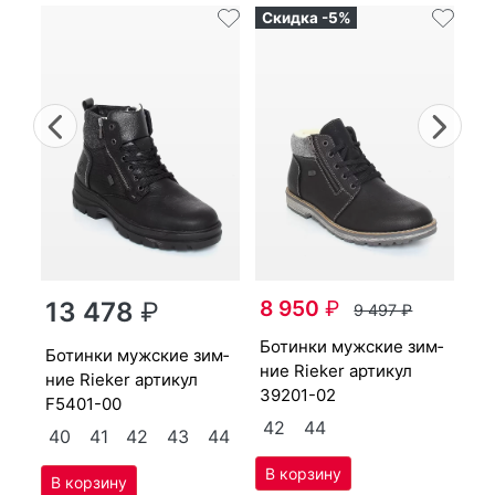
Скидка -5%
Previous
Nex
бо­тин­ки мужс­кие зим­
8 950
₽
13 478
₽
9 497
₽
ни
F3
бо­тин­ки мужс­кие зим­
бо­тин­ки мужс­кие зим­
44
ние Ri­eker артикул
4
ние Ri­eker артикул
39201-02
F5401-00
4
42
44
40
41
42
43
44