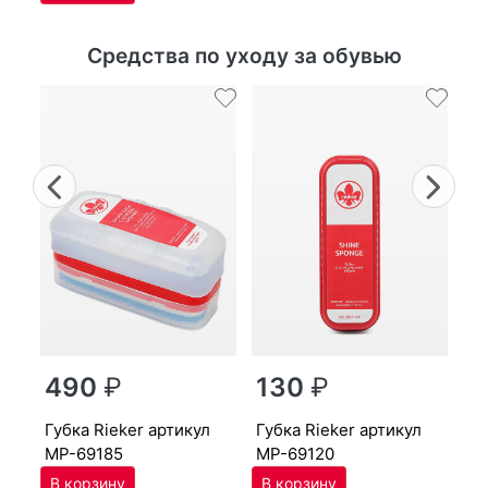
Средства по уходу за обувью
Previous
Nex
г
490
₽
130
₽
MP
губ­ка Ri­eker артикул
губ­ка Ri­eker артикул
MP-69185
MP-69120