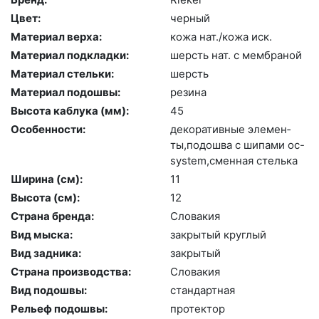
Цвет:
чер­ный
Материал верха:
ко­жа нат./ко­жа иск.
Материал подкладки:
шерсть нат. с мемб­ра­ной
Материал стельки:
шерсть
Материал подошвы:
ре­зина
Высота каблука (мм):
45
Особенности:
де­кора­тив­ные эле­мен­
ты,по­дош­ва с ши­пами oc-
sys­tem,смен­ная стель­ка
Ширина (см):
11
Высота (cм):
12
Страна бренда:
Сло­вакия
Вид мыска:
зак­ры­тый круг­лый
Вид задника:
зак­ры­тый
Страна производства:
Сло­вакия
Вид подошвы:
стан­дарт­ная
Рельеф подошвы:
про­тек­тор