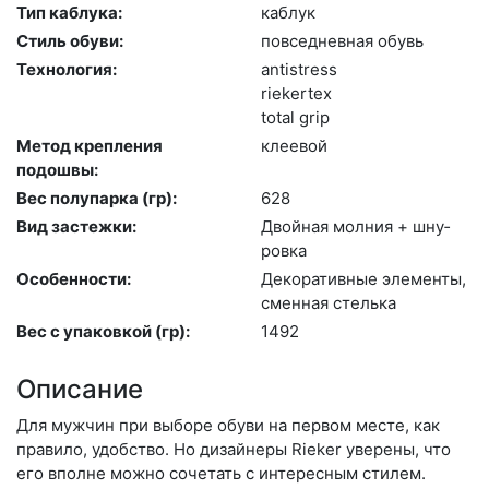
Тип каблука:
каб­лук
Стиль обуви:
пов­седнев­ная обувь
Технология:
an­tist­ress
ri­eker­tex
to­tal grip
Метод крепления
кле­евой
подошвы:
Вес полупарка (гр):
628
Вид застежки:
Двой­ная мол­ния + шну­
ров­ка
Особенности:
Де­кора­тив­ные эле­мен­ты,
смен­ная стель­ка
Вес с упаковкой (гр):
1492
Описание
Для мужчин при выборе обуви на первом месте, как
правило, удобство. Но дизайнеры Rieker уверены, что
его вполне можно сочетать с интересным стилем.