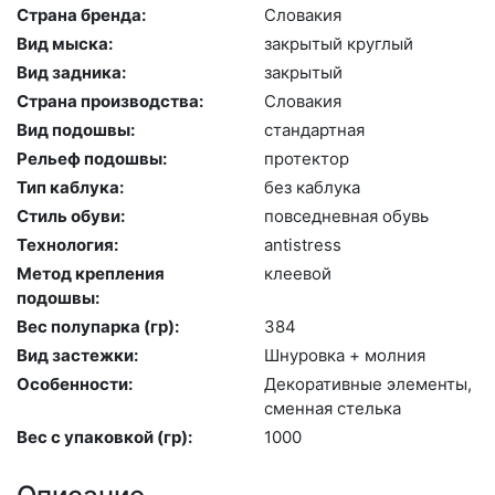
Страна бренда:
Сло­вакия
Вид мыска:
зак­ры­тый круг­лый
Вид задника:
зак­ры­тый
Страна производства:
Сло­вакия
Вид подошвы:
стан­дарт­ная
Рельеф подошвы:
про­тек­тор
Тип каблука:
без каб­лу­ка
Стиль обуви:
пов­седнев­ная обувь
Технология:
an­tist­ress
Метод крепления
кле­евой
подошвы:
Вес полупарка (гр):
384
Вид застежки:
Шну­ров­ка + мол­ния
Особенности:
Де­кора­тив­ные эле­мен­ты,
смен­ная стель­ка
Вес с упаковкой (гр):
1000