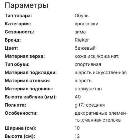
Параметры
Тип товара:
Обувь
Категория:
крос­совки
Сезонность:
зи­ма
Бренд:
Ri­eker
Цвет:
бе­жевый
Материал верха:
ко­жа иск./ко­жа нат.
Тип обуви:
спор­тивная
Материал подкладки:
шерсть ис­кусс­твен­ная
Материал стельки:
шерсть
Материал подошвы:
по­ли­уре­тан
Высота каблука (мм):
40
Полнота:
g (7) сред­няя
Особенности:
де­кора­тив­ные эле­мен­
ты,смен­ная стель­ка
Ширина (см):
10
Высота (cм):
12