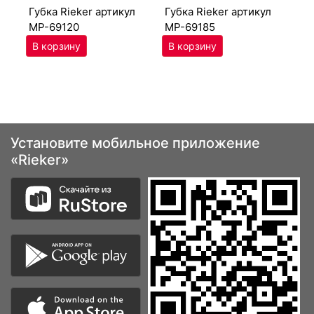
губ­ка Ri­eker артикул
губ­ка Ri­eker артикул
MP-69120
MP-69185
Установите мобильное приложение
«Rieker»