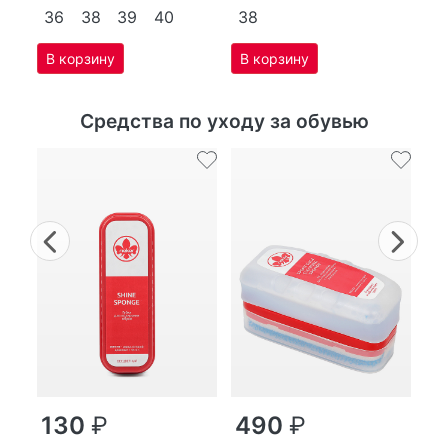
36
38
39
40
38
Средства по уходу за обувью
Previous
Nex
г
130
₽
490
₽
MP