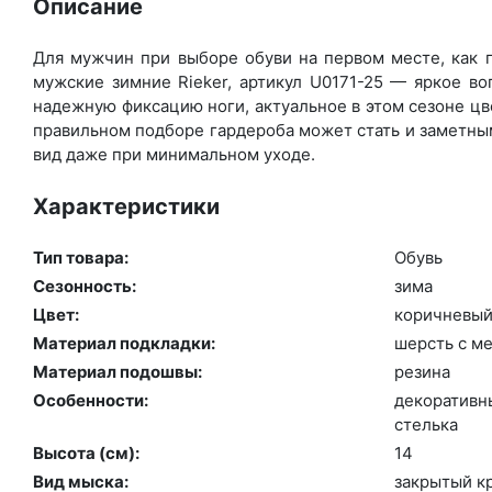
Описание
Для мужчин при выборе обуви на первом месте, как п
мужские зимние Rieker, артикул U0171-25 — яркое в
надежную фиксацию ноги, актуальное в этом сезоне цв
правильном подборе гардероба может стать и заметным
вид даже при минимальном уходе.
Характеристики
Тип товара:
Обувь
Сезонность:
зи­ма
Цвет:
ко­рич­не­вы
Материал подкладки:
шерсть с ме
Материал подошвы:
ре­зина
Особенности:
де­кора­тив­
стель­ка
Высота (cм):
14
Вид мыска:
зак­ры­тый к