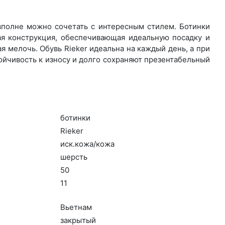
 вполне можно сочетать с интересным стилем. Ботинки
ая конструкция, обеспечивающая идеальную посадку и
 мелочь. Обувь Rieker идеальна на каждый день, а при
ойчивость к износу и долго сохраняют презентабельный
бо­тин­ки
Ri­eker
иск.ко­жа/ко­жа
шерсть
50
11
Вь­ет­нам
зак­ры­тый