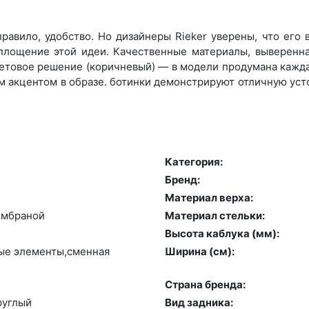
равило, удобство. Но дизайнеры Rieker уверены, что его
оплощение этой идеи. Качественные материалы, выверенн
етовое решение (коричневый) — в модели продумана каждая
 акцентом в образе. ботинки демонстрируют отличную уст
Категория:
Бренд:
й
Материал верха:
мб­ра­ной
Материал стельки:
Высота каблука (мм):
ные эле­мен­ты,смен­ная
Ширина (см):
Страна бренда:
руг­лый
Вид задника: