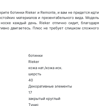
ите бо­тин­ки Rieker и Remonte, и вам не придется идти
остойких материалов и презентабельного вида. Модель
носке каждый день. Ri­eker отлично сидит, благодаря
ктивно двигаетесь. Плюс не требует слишком сложного
бо­тин­ки
Ri­eker
ко­жа нат./ко­жа иск.
шерсть
40
Де­кора­тив­ные эле­мен­ты
17
зак­ры­тый круг­лый
Ту­нис