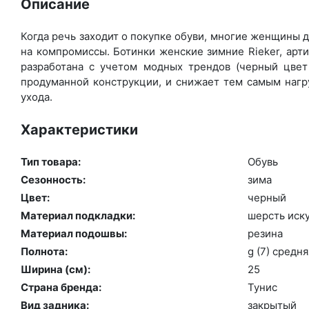
Описание
Когда речь заходит о покупке обуви, многие женщины де
на компромиссы. Ботинки женские зимние Rieker, арт
разработана с учетом модных трендов (чер­ный цвет 
продуманной конструкции, и снижает тем самым нагру
ухода.
Характеристики
Тип товара:
Обувь
Сезонность:
зи­ма
Цвет:
чер­ный
Материал подкладки:
шерсть ис­ку
Материал подошвы:
ре­зина
Полнота:
g (7) сред­ня
Ширина (см):
25
Страна бренда:
Ту­нис
Вид задника:
зак­ры­тый