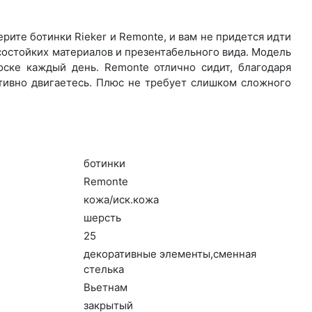
ите бо­тин­ки Rieker и Remonte, и вам не придется идти
состойких материалов и презентабельного вида. Модель
ске каждый день. Re­mon­te отлично сидит, благодаря
ктивно двигаетесь. Плюс не требует слишком сложного
бо­тин­ки
Re­mon­te
ко­жа/иск.ко­жа
шерсть
25
де­кора­тив­ные эле­мен­ты,смен­ная
стель­ка
Вь­ет­нам
зак­ры­тый