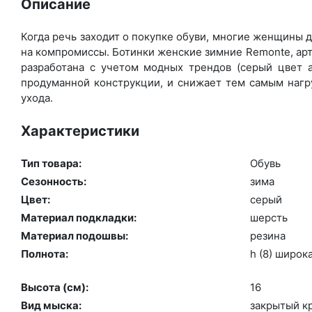
Описание
Когда речь заходит о покупке обуви, многие женщины де
на компромиссы. Ботинки женские зимние Remonte, арт
разработана с учетом модных трендов (се­рый цвет а
продуманной конструкции, и снижает тем самым нагру
ухода.
Характеристики
Тип товара:
Обувь
Сезонность:
зи­ма
Цвет:
се­рый
Материал подкладки:
шерсть
Материал подошвы:
ре­зина
Полнота:
h (8) ши­рок
Высота (cм):
16
Вид мыска:
зак­ры­тый к