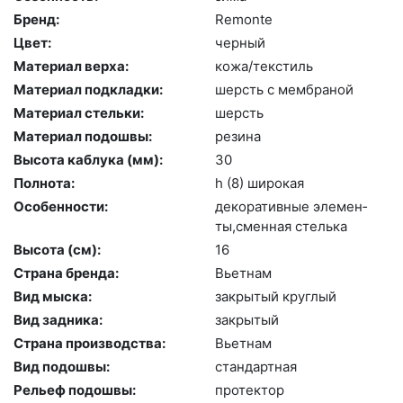
Бренд:
Re­mon­te
Цвет:
чер­ный
Материал верха:
ко­жа/текс­тиль
Материал подкладки:
шерсть с мемб­ра­ной
Материал стельки:
шерсть
Материал подошвы:
ре­зина
Высота каблука (мм):
30
Полнота:
h (8) ши­рокая
Особенности:
де­кора­тив­ные эле­мен­
ты,смен­ная стель­ка
Высота (cм):
16
Страна бренда:
Вь­ет­нам
Вид мыска:
зак­ры­тый круг­лый
Вид задника:
зак­ры­тый
Страна производства:
Вь­ет­нам
Вид подошвы:
стан­дарт­ная
Рельеф подошвы:
про­тек­тор