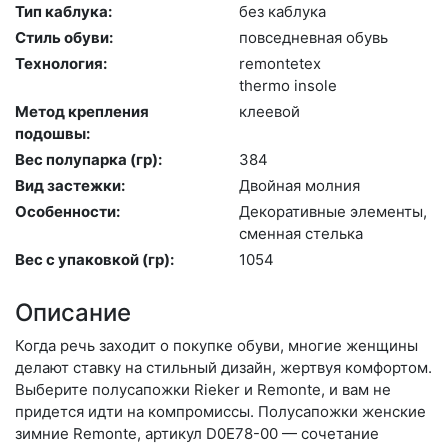
Тип каблука:
без каб­лу­ка
Стиль обуви:
пов­седнев­ная обувь
Технология:
re­mon­te­tex
ther­mo in­so­le
Метод крепления
кле­евой
подошвы:
Вес полупарка (гр):
384
Вид застежки:
Двой­ная мол­ния
Особенности:
Де­кора­тив­ные эле­мен­ты,
смен­ная стель­ка
Вес с упаковкой (гр):
1054
Описание
Когда речь заходит о покупке обуви, многие женщины
делают ставку на стильный дизайн, жертвуя комфортом.
Выберите по­луса­пож­ки Rieker и Remonte, и вам не
придется идти на компромиссы. Полусапожки женские
зимние Remonte, артикул D0E78-00 — сочетание