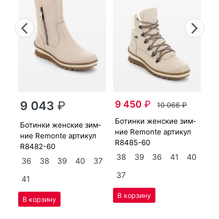
Previous
Nex
бо­тин­ки женс­кие зим­
9 450
₽
ни
9 043
₽
10 066
₽
л
R8
бо­тин­ки женс­кие зим­
бо­тин­ки женс­кие зим­
3
ние Re­mon­te артикул
ние Re­mon­te артикул
R8485-60
4
R8482-60
38
39
36
41
40
36
38
39
40
37
37
41