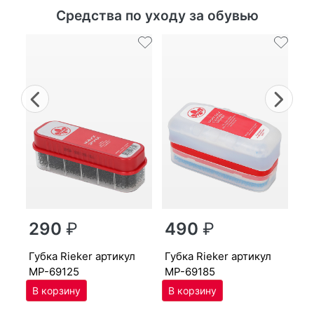
Средства по уходу за обувью
Previous
Nex
г
290
₽
490
₽
MP
губ­ка Ri­eker артикул
губ­ка Ri­eker артикул
MP-69125
MP-69185