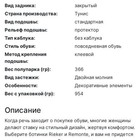
Вид задника:
зак­ры­тый
Страна производства:
Ту­нис
Вид подошвы:
стан­дарт­ная
Рельеф подошвы:
про­тек­тор
Тип каблука:
без каб­лу­ка
Стиль обуви:
пов­седнев­ная обувь
Метод крепления
кле­евой
подошвы:
Вес полупарка (гр):
366
Вид застежки:
Двой­ная мол­ния
Особенности:
Де­кора­тив­ные эле­мен­ты
Вес с упаковкой (гр):
954
Описание
Когда речь заходит о покупке обуви, многие женщины
делают ставку на стильный дизайн, жертвуя комфортом.
Выберите бо­тин­ки Rieker и Remonte, и вам не придется