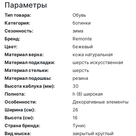
Параметры
Тип товара:
Обувь
Категория:
бо­тин­ки
Сезонность:
зи­ма
Бренд:
Re­mon­te
Цвет:
бе­жевый
Материал верха:
ко­жа на­тураль­ная
Материал подкладки:
шерсть ис­кусс­твен­ная
Материал стельки:
шерсть
Материал подошвы:
ре­зина
Высота каблука (мм):
30
Полнота:
h (8) ши­рокая
Особенности:
Де­кора­тив­ные эле­мен­ты
Ширина (см):
26
Высота (cм):
16
Страна бренда:
Ту­нис
Вид мыска:
зак­ры­тый круг­лый