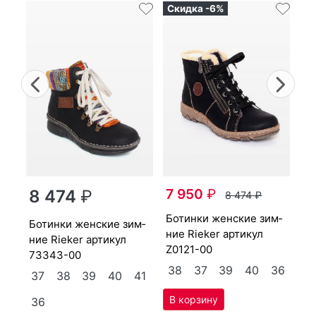
Скидка -6%
Previous
Nex
бо­тин­ки женс­кие зим­
7 950
₽
8 474
₽
8 474
₽
ни
Z0
бо­тин­ки женс­кие зим­
бо­тин­ки женс­кие зим­
ние Ri­eker артикул
36
3
ние Ri­eker артикул
Z0121-00
73343-00
4
38
37
39
40
36
37
38
39
40
41
36