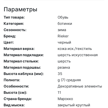
Параметры
Тип товара:
Обувь
Категория:
бо­тин­ки
Сезонность:
зи­ма
Бренд:
Ri­eker
Цвет:
чер­ный
Материал верха:
ко­жа иск./текс­тиль
Материал подкладки:
шерсть ис­кусс­твен­ная
Материал стельки:
шерсть
Материал подошвы:
ре­зина
Высота каблука (мм):
35
Полнота:
g (7) сред­няя
Особенности:
Де­кора­тив­ные эле­мен­ты
Высота (cм):
11
Страна бренда:
Ма­рок­ко
Вид мыска:
зак­ры­тый круг­лый