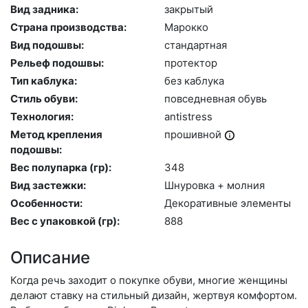
Вид задника:
зак­ры­тый
Страна производства:
Ма­рок­ко
Вид подошвы:
стан­дарт­ная
Рельеф подошвы:
про­тек­тор
Тип каблука:
без каб­лу­ка
Стиль обуви:
пов­седнев­ная обувь
Технология:
an­tist­ress
Метод крепления
про­шив­ной
подошвы:
Вес полупарка (гр):
348
Вид застежки:
Шну­ров­ка + мол­ния
Особенности:
Де­кора­тив­ные эле­мен­ты
Вес с упаковкой (гр):
888
Описание
Когда речь заходит о покупке обуви, многие женщины
делают ставку на стильный дизайн, жертвуя комфортом.