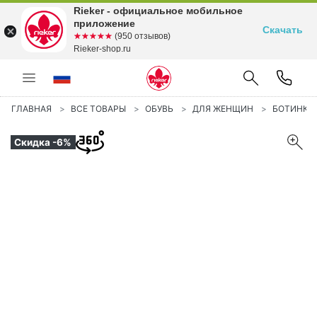
Rieker - официальное мобильное
приложение
Скачать
☆☆☆☆☆
★★★★★
(950 отзывов)
Rieker-shop.ru
ГЛАВНАЯ
ВСЕ ТОВАРЫ
ОБУВЬ
ДЛЯ ЖЕНЩИН
БОТИНКИ
Скидка -6%