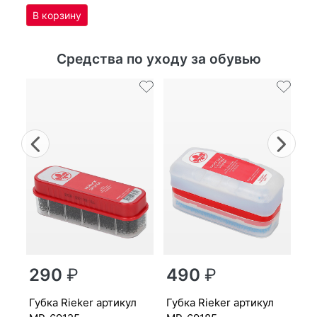
Средства по уходу за обувью
Previous
Nex
г
290
₽
490
₽
MP
губ­ка Ri­eker артикул
губ­ка Ri­eker артикул