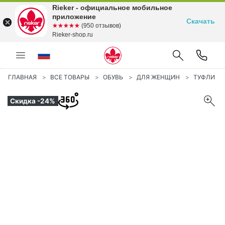
Rieker - официальное мобильное
приложение
Скачать
☆☆☆☆☆
★★★★★
(950 отзывов)
Rieker-shop.ru
ГЛАВНАЯ
ВСЕ ТОВАРЫ
ОБУВЬ
ДЛЯ ЖЕНЩИН
ТУФЛИ
Скидка -24%