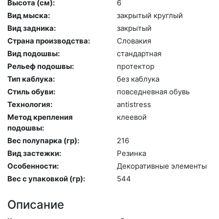
Высота (cм):
6
Вид мыска:
зак­ры­тый круг­лый
Вид задника:
зак­ры­тый
Страна производства:
Сло­вакия
Вид подошвы:
стан­дарт­ная
Рельеф подошвы:
про­тек­тор
Тип каблука:
без каб­лу­ка
Стиль обуви:
пов­седнев­ная обувь
Технология:
an­tist­ress
Метод крепления
кле­евой
подошвы:
Вес полупарка (гр):
216
Вид застежки:
Ре­зин­ка
Особенности:
Де­кора­тив­ные эле­мен­ты
Вес с упаковкой (гр):
544
Описание