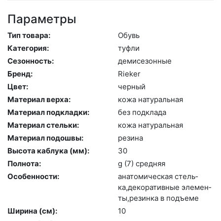
Параметры
Тип товара:
Обувь
Категория:
туф­ли
Сезонность:
де­мисе­зон­ные
Бренд:
Ri­eker
Цвет:
чер­ный
Материал верха:
ко­жа на­тураль­ная
Материал подкладки:
без подк­ла­да
Материал стельки:
ко­жа на­тураль­ная
Материал подошвы:
ре­зина
Высота каблука (мм):
30
Полнота:
g (7) сред­няя
Особенности:
ана­томи­чес­кая стель­
ка,де­кора­тив­ные эле­мен­
ты,ре­зин­ка в подъ­еме
Ширина (см):
10