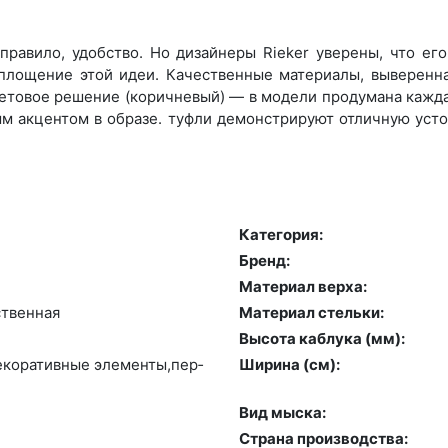
правило, удобство. Но дизайнеры Rieker уверены, что ег
оплощение этой идеи. Качественные материалы, выверенн
етовое решение (коричневый) — в модели продумана каждая
м акцентом в образе. туфли демонстрируют отличную усто
Категория:
Бренд:
й
Материал верха:
­твен­ная
Материал стельки:
Высота каблука (мм):
де­кора­тив­ные эле­мен­ты,пер­
Ширина (см):
Вид мыска:
Страна производства: