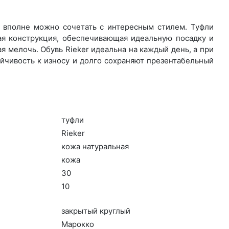
о вполне можно сочетать с интересным стилем. Туфли
ая конструкция, обеспечивающая идеальную посадку и
 мелочь. Обувь Rieker идеальна на каждый день, а при
йчивость к износу и долго сохраняют презентабельный
туф­ли
Ri­eker
ко­жа на­тураль­ная
ко­жа
30
10
зак­ры­тый круг­лый
Ма­рок­ко