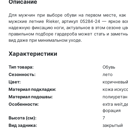
Описание
Для мужчин при выборе обуви на первом месте, как 
мужские летние Rieker, артикул 05284-24 — яркое в
надежную фиксацию ноги, актуальное в этом сезоне цв
правильном подборе гардероба может стать и заметны
вид даже при минимальном уходе.
Характеристики
Тип товара:
Обувь
Сезонность:
ле­то
Цвет:
ко­рич­не­вы
Материал подкладки:
ко­жа ис­кусс
Материал подошвы:
по­ли­уре­тан
Особенности:
ext­ra we­it,
фо­рация
Высота (cм):
7
Вид задника:
зак­ры­тый