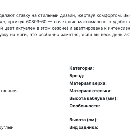
елают ставку на стильный дизайн, жертвуя комфортом. Выб
er, артикул 60809-60 — сочетание максимального удобства
 цвет актуален в этом сезоне) и адаптирована к интенсивно
зку на ноги, что особенно заметно, если вы весь день а
Категория:
Бренд:
Материал верха:
­твен­ная
Материал стельки:
Высота каблука (мм):
Особенности:
Высота (cм):
руг­лый
Вид задника: