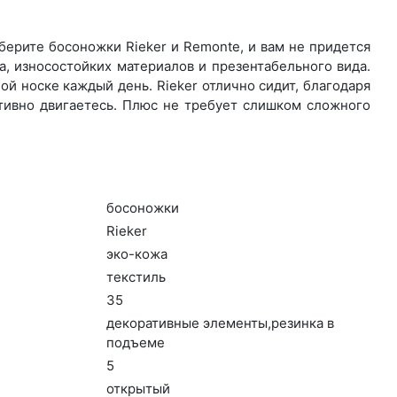
ерите бо­сонож­ки Rieker и Remonte, и вам не придется
, износостойких материалов и презентабельного вида.
й носке каждый день. Ri­eker отлично сидит, благодаря
ктивно двигаетесь. Плюс не требует слишком сложного
бо­сонож­ки
Ri­eker
эко-ко­жа
текс­тиль
35
де­кора­тив­ные эле­мен­ты,ре­зин­ка в
подъ­еме
5
отк­ры­тый