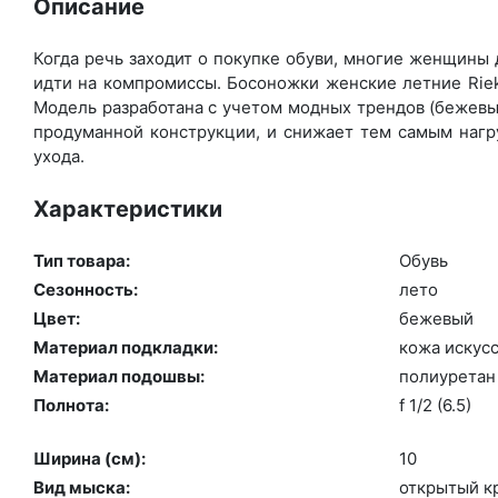
Описание
Когда речь заходит о покупке обуви, многие женщины д
идти на компромиссы. Босоножки женские летние Riek
Модель разработана с учетом модных трендов (бе­жевый
продуманной конструкции, и снижает тем самым нагру
ухода.
Характеристики
Тип товара:
Обувь
Сезонность:
ле­то
Цвет:
бе­жевый
Материал подкладки:
ко­жа ис­кусс
Материал подошвы:
по­ли­уре­тан
Полнота:
f 1/2 (6.5)
Ширина (см):
10
Вид мыска:
отк­ры­тый к