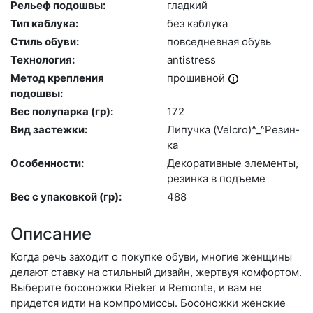
Рельеф подошвы:
глад­кий
Тип каблука:
без каб­лу­ка
Стиль обуви:
пов­седнев­ная обувь
Технология:
an­tist­ress
Метод крепления
про­шив­ной
подошвы:
Вес полупарка (гр):
172
Вид застежки:
Ли­пуч­ка (Velc­ro)^_^Ре­зин­
ка
Особенности:
Де­кора­тив­ные эле­мен­ты,
ре­зин­ка в подъ­еме
Вес с упаковкой (гр):
488
Описание
Когда речь заходит о покупке обуви, многие женщины
делают ставку на стильный дизайн, жертвуя комфортом.
Выберите бо­сонож­ки Rieker и Remonte, и вам не
придется идти на компромиссы. Босоножки женские