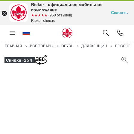
Rieker - официальное мобильное
приложение
Скачать
☆☆☆☆☆
★★★★★
(950 отзывов)
Rieker-shop.ru
ГЛАВНАЯ
ВСЕ ТОВАРЫ
ОБУВЬ
ДЛЯ ЖЕНЩИН
БОСОНО
Скидка -25%