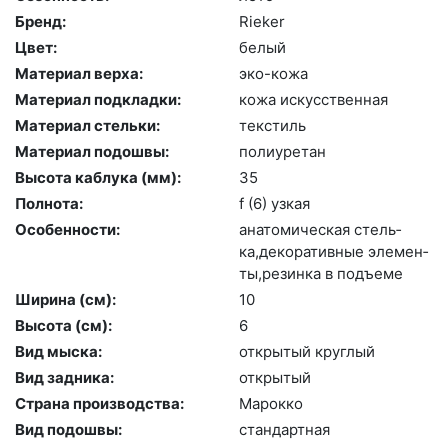
Бренд:
Ri­eker
Цвет:
бе­лый
Материал верха:
эко-ко­жа
Материал подкладки:
ко­жа ис­кусс­твен­ная
Материал стельки:
текс­тиль
Материал подошвы:
по­ли­уре­тан
Высота каблука (мм):
35
Полнота:
f (6) уз­кая
Особенности:
ана­томи­чес­кая стель­
ка,де­кора­тив­ные эле­мен­
ты,ре­зин­ка в подъ­еме
Ширина (см):
10
Высота (cм):
6
Вид мыска:
отк­ры­тый круг­лый
Вид задника:
отк­ры­тый
Страна производства:
Ма­рок­ко
Вид подошвы:
стан­дарт­ная