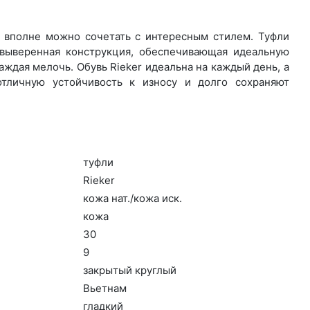
о вполне можно сочетать с интересным стилем. Туфли
 выверенная конструкция, обеспечивающая идеальную
ждая мелочь. Обувь Rieker идеальна на каждый день, а
тличную устойчивость к износу и долго сохраняют
туф­ли
Ri­eker
ко­жа нат./ко­жа иск.
ко­жа
30
9
зак­ры­тый круг­лый
Вь­ет­нам
глад­кий