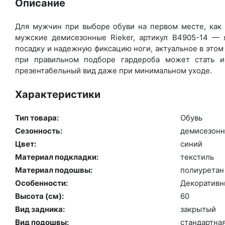
Описание
Для мужчин при выборе обуви на первом месте, как 
мужские демисезонные Rieker, артикул B4905-14 — 
посадку и надежную фиксацию ноги, актуальное в этом
при правильном подборе гардероба может стать и
презентабельный вид даже при минимальном уходе.
Характеристики
Тип товара:
Обувь
Сезонность:
де­мисе­зон­
Цвет:
си­ний
Материал подкладки:
текс­тиль
Материал подошвы:
по­ли­уре­тан
Особенности:
Де­кора­тив­
Высота (cм):
60
Вид задника:
зак­ры­тый
Вид подошвы:
стан­дарт­на