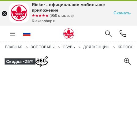
Rieker - официальное мобильное
приложение
Скачать
☆☆☆☆☆
★★★★★
(950 отзывов)
Rieker-shop.ru
ГЛАВНАЯ
ВСЕ ТОВАРЫ
ОБУВЬ
ДЛЯ ЖЕНЩИН
КРОССОВ
Скидка -25%