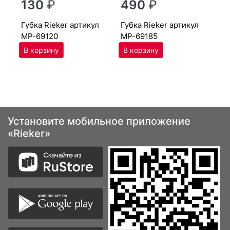
130
₽
490
₽
MP
губ­ка Ri­eker артикул
губ­ка Ri­eker артикул
MP-69120
MP-69185
Установите мобильное приложение
«Rieker»