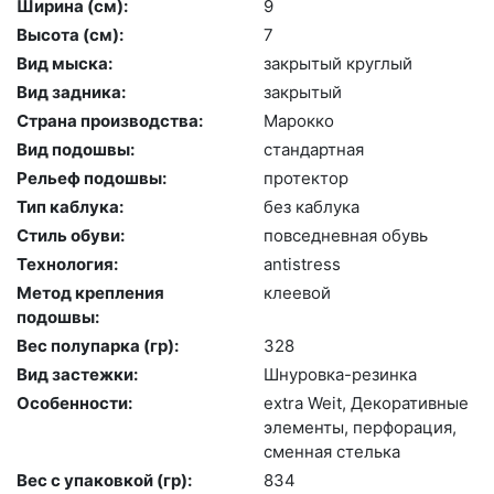
Ширина (см):
9
Высота (cм):
7
Вид мыска:
зак­ры­тый круг­лый
Вид задника:
зак­ры­тый
Страна производства:
Ма­рок­ко
Вид подошвы:
стан­дарт­ная
Рельеф подошвы:
про­тек­тор
Тип каблука:
без каб­лу­ка
Стиль обуви:
пов­седнев­ная обувь
Технология:
an­tist­ress
Метод крепления
кле­евой
подошвы:
Вес полупарка (гр):
328
Вид застежки:
Шну­ров­ка-ре­зин­ка
Особенности:
ext­ra We­it, Де­кора­тив­ные
эле­мен­ты, пер­фо­рация,
смен­ная стель­ка
Вес с упаковкой (гр):
834