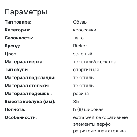
Параметры
Тип товара:
Обувь
Категория:
крос­совки
Сезонность:
ле­то
Бренд:
Ri­eker
Цвет:
зе­леный
Материал верха:
текс­тиль/эко-ко­жа
Тип обуви:
спор­тивная
Материал подкладки:
текс­тиль
Материал стельки:
текс­тиль
Материал подошвы:
ре­зина
Высота каблука (мм):
35
Полнота:
h (8) ши­рокая
Особенности:
ext­ra we­it,де­кора­тив­ные
эле­мен­ты,пер­фо­
рация,смен­ная стель­ка