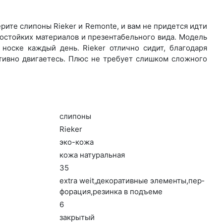
ите сли­поны Rieker и Remonte, и вам не придется идти
остойких материалов и презентабельного вида. Модель
носке каждый день. Ri­eker отлично сидит, благодаря
ктивно двигаетесь. Плюс не требует слишком сложного
сли­поны
Ri­eker
эко-ко­жа
ко­жа на­тураль­ная
35
ext­ra we­it,де­кора­тив­ные эле­мен­ты,пер­
фо­рация,ре­зин­ка в подъ­еме
6
зак­ры­тый