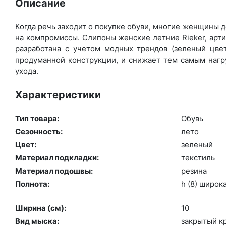
Описание
Когда речь заходит о покупке обуви, многие женщины д
на компромиссы. Слипоны женские летние Rieker, арт
разработана с учетом модных трендов (зе­леный цвет
продуманной конструкции, и снижает тем самым нагру
ухода.
Характеристики
Тип товара:
Обувь
Сезонность:
ле­то
Цвет:
зе­леный
Материал подкладки:
текс­тиль
Материал подошвы:
ре­зина
Полнота:
h (8) ши­рок
Ширина (см):
10
Вид мыска:
зак­ры­тый к