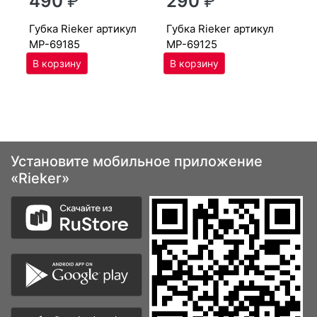
490
₽
290
₽
MP
губ­ка Ri­eker артикул
губ­ка Ri­eker артикул
MP-69185
MP-69125
Установите мобильное приложение
«Rieker»