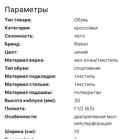
Параметры
Тип товара:
Обувь
Категория:
крос­совки
Сезонность:
ле­то
Бренд:
Ri­eker
Цвет:
си­ний
Материал верха:
эко-ко­жа/текс­тиль
Тип обуви:
спор­тивная
Материал подкладки:
текс­тиль
Материал стельки:
текс­тиль
Материал подошвы:
по­ли­уре­тан
Высота каблука (мм):
30
Полнота:
f 1/2 (6.5)
Особенности:
де­кора­тив­ная мол­
ния,пер­фо­рация
Ширина (см):
10