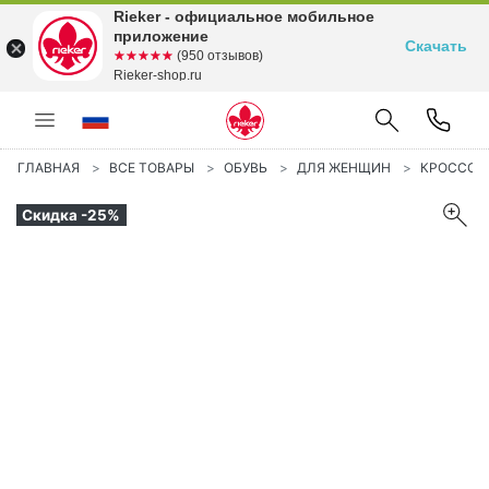
Rieker - официальное мобильное
приложение
Скачать
☆☆☆☆☆
★★★★★
(950 отзывов)
Rieker-shop.ru
ГЛАВНАЯ
ВСЕ ТОВАРЫ
ОБУВЬ
ДЛЯ ЖЕНЩИН
КРОССОВ
Скидка -25%