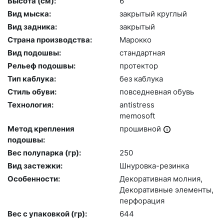
Высота (cм):
6
Вид мыска:
зак­ры­тый круг­лый
Вид задника:
зак­ры­тый
Страна производства:
Ма­рок­ко
Вид подошвы:
стан­дарт­ная
Рельеф подошвы:
про­тек­тор
Тип каблука:
без каб­лу­ка
Стиль обуви:
пов­седнев­ная обувь
Технология:
an­tist­ress
me­mosoft
Метод крепления
про­шив­ной
подошвы:
Вес полупарка (гр):
250
Вид застежки:
Шну­ров­ка-ре­зин­ка
Особенности:
Де­кора­тив­ная мол­ния,
Де­кора­тив­ные эле­мен­ты,
пер­фо­рация
Вес с упаковкой (гр):
644