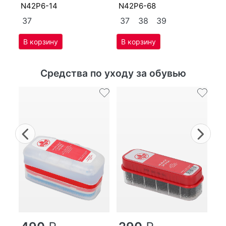
N42P6-14
N42P6-68
37
37
38
39
Средства по уходу за обувью
Previous
Nex
г