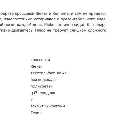
ерите крос­совки Rieker и Remonte, и вам не придется
, износостойких материалов и презентабельного вида.
й носке каждый день. Ri­eker отлично сидит, благодаря
ктивно двигаетесь. Плюс не требует слишком сложного
крос­совки
Ri­eker
текс­тиль/эко-ко­жа
без подк­ла­да
по­ли­уре­тан
g (7) сред­няя
7
зак­ры­тый круг­лый
Ту­нис