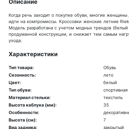
Описание
Когда речь заходит о покупке обуви, многие женщины 
идти на компромиссы. Кроссовки женские летние Riek
Модель разработана с учетом модных трендов (бе­лый ц
продуманной конструкции, и снижает тем самым нагру
ухода.
Характеристики
Тип товара:
Обувь
Сезонность:
ле­то
Цвет:
бе­лый
Тип обуви:
спор­тивная
Материал стельки:
текс­тиль
Высота каблука (мм):
35
Особенности:
де­кора­тив­
Высота (cм):
7
Вид задника:
зак­ры­тый