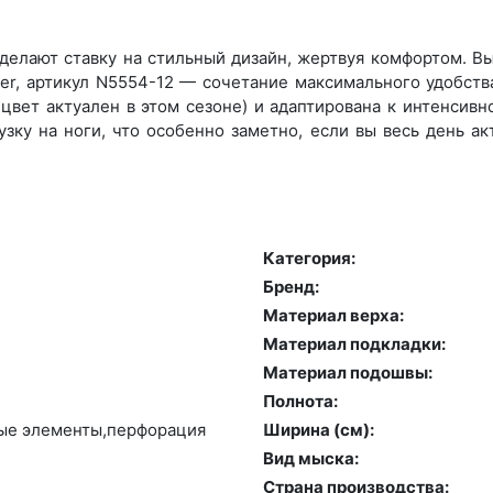
делают ставку на стильный дизайн, жертвуя комфортом. Выб
er, артикул N5554-12 — сочетание максимального удобства
вет актуален в этом сезоне) и адаптирована к интенсивно
зку на ноги, что особенно заметно, если вы весь день а
Категория:
Бренд:
Материал верха:
Материал подкладки:
Материал подошвы:
Полнота:
ные эле­мен­ты,пер­фо­рация
Ширина (см):
Вид мыска:
Страна производства: