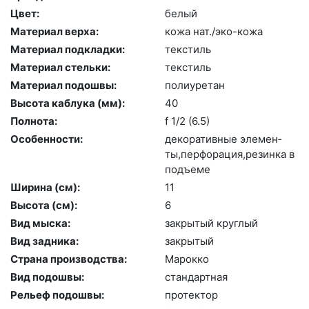
Цвет:
бе­лый
Материал верха:
ко­жа нат./эко-ко­жа
Материал подкладки:
текс­тиль
Материал стельки:
текс­тиль
Материал подошвы:
по­ли­уре­тан
Высота каблука (мм):
40
Полнота:
f 1/2 (6.5)
Особенности:
де­кора­тив­ные эле­мен­
ты,пер­фо­рация,ре­зин­ка в
подъ­еме
Ширина (см):
11
Высота (cм):
6
Вид мыска:
зак­ры­тый круг­лый
Вид задника:
зак­ры­тый
Страна производства:
Ма­рок­ко
Вид подошвы:
стан­дарт­ная
Рельеф подошвы:
про­тек­тор