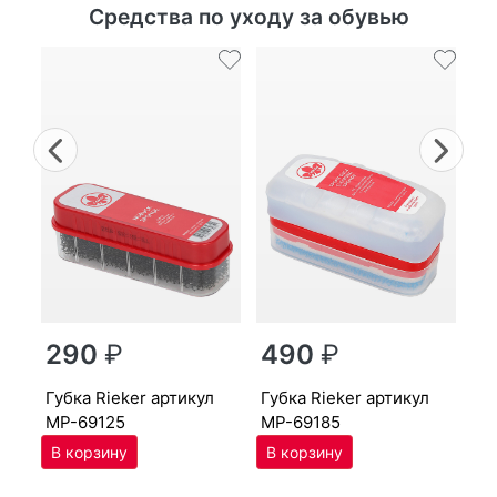
Средства по уходу за обувью
Previous
Nex
г
290
₽
490
₽
MP
губ­ка Ri­eker артикул
губ­ка Ri­eker артикул
MP-69125
MP-69185