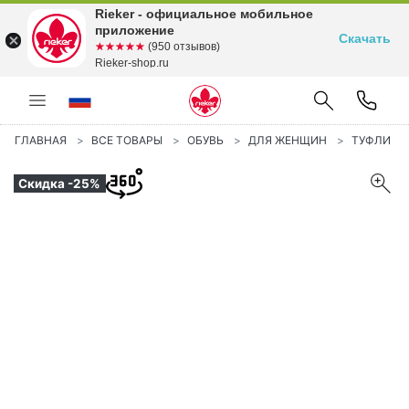
Rieker - официальное мобильное
приложение
Скачать
☆☆☆☆☆
★★★★★
(950 отзывов)
Rieker-shop.ru
ГЛАВНАЯ
ВСЕ ТОВАРЫ
ОБУВЬ
ДЛЯ ЖЕНЩИН
ТУФЛИ
Скидка -25%