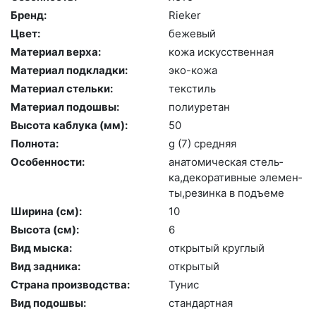
Бренд:
Ri­eker
Цвет:
бе­жевый
Материал верха:
ко­жа ис­кусс­твен­ная
Материал подкладки:
эко-ко­жа
Материал стельки:
текс­тиль
Материал подошвы:
по­ли­уре­тан
Высота каблука (мм):
50
Полнота:
g (7) сред­няя
Особенности:
ана­томи­чес­кая стель­
ка,де­кора­тив­ные эле­мен­
ты,ре­зин­ка в подъ­еме
Ширина (см):
10
Высота (cм):
6
Вид мыска:
отк­ры­тый круг­лый
Вид задника:
отк­ры­тый
Страна производства:
Ту­нис
Вид подошвы:
стан­дарт­ная