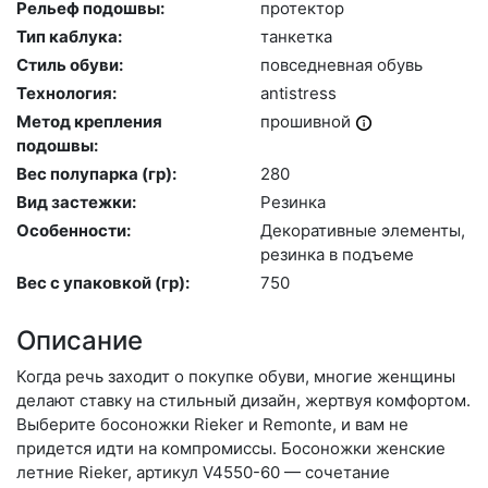
Рельеф подошвы:
про­тек­тор
Тип каблука:
тан­кетка
Стиль обуви:
пов­седнев­ная обувь
Технология:
an­tist­ress
Метод крепления
про­шив­ной
подошвы:
Вес полупарка (гр):
280
Вид застежки:
Ре­зин­ка
Особенности:
Де­кора­тив­ные эле­мен­ты,
ре­зин­ка в подъ­еме
Вес с упаковкой (гр):
750
Описание
Когда речь заходит о покупке обуви, многие женщины
делают ставку на стильный дизайн, жертвуя комфортом.
Выберите бо­сонож­ки Rieker и Remonte, и вам не
придется идти на компромиссы. Босоножки женские
летние Rieker, артикул V4550-60 — сочетание