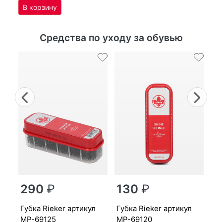
Средства по уходу за обувью
Previous
Nex
г
290
₽
130
₽
MP
губ­ка Ri­eker артикул
губ­ка Ri­eker артикул
MP-69125
MP-69120