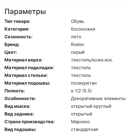
Параметры
Тип товара:
Обувь
Категория:
бо­сонож­ки
Сезонность:
ле­то
Бренд:
Ri­eker
Цвет:
се­рый
Материал верха:
текс­тиль/ко­жа иск.
Материал подкладки:
текс­тиль
Материал стельки:
текс­тиль
Материал подошвы:
по­ли­уре­тан
Полнота:
e 1/2 (5.5)
Особенности:
Де­кора­тив­ные эле­мен­ты
Вид мыска:
отк­ры­тый круг­лый
Вид задника:
отк­ры­тый
Страна производства:
Ма­рок­ко
Вид подошвы:
стан­дарт­ная