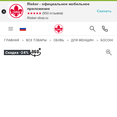
Rieker - официальное мобильное
приложение
Скачать
☆☆☆☆☆
★★★★★
(950 отзывов)
Rieker-shop.ru
ГЛАВНАЯ
ВСЕ ТОВАРЫ
ОБУВЬ
ДЛЯ ЖЕНЩИН
БОСОНО
Скидка -24%