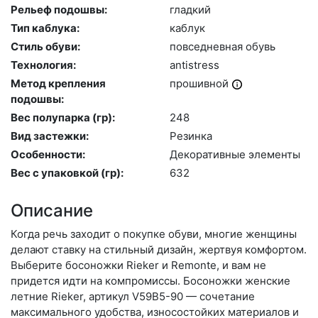
Рельеф подошвы:
глад­кий
Тип каблука:
каб­лук
Стиль обуви:
пов­седнев­ная обувь
Технология:
an­tist­ress
Метод крепления
про­шив­ной
подошвы:
Вес полупарка (гр):
248
Вид застежки:
Ре­зин­ка
Особенности:
Де­кора­тив­ные эле­мен­ты
Вес с упаковкой (гр):
632
Описание
Когда речь заходит о покупке обуви, многие женщины
делают ставку на стильный дизайн, жертвуя комфортом.
Выберите бо­сонож­ки Rieker и Remonte, и вам не
придется идти на компромиссы. Босоножки женские
летние Rieker, артикул V59B5-90 — сочетание
максимального удобства, износостойких материалов и