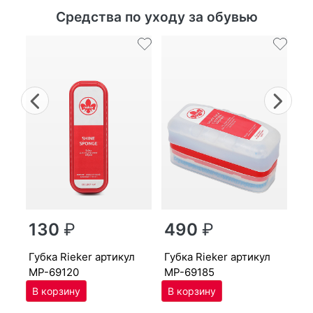
Средства по уходу за обувью
Previous
Nex
г
130
₽
490
₽
MP
губ­ка Ri­eker артикул
губ­ка Ri­eker артикул
MP-69120
MP-69185