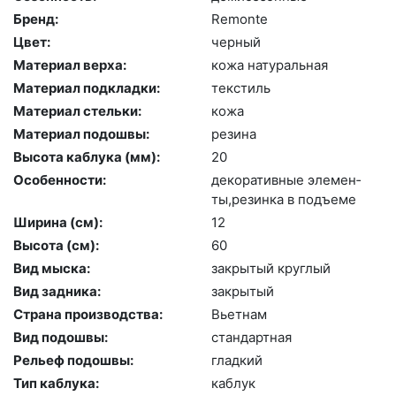
Бренд:
Re­mon­te
Цвет:
чер­ный
Материал верха:
ко­жа на­тураль­ная
Материал подкладки:
текс­тиль
Материал стельки:
ко­жа
Материал подошвы:
ре­зина
Высота каблука (мм):
20
Особенности:
де­кора­тив­ные эле­мен­
ты,ре­зин­ка в подъ­еме
Ширина (см):
12
Высота (cм):
60
Вид мыска:
зак­ры­тый круг­лый
Вид задника:
зак­ры­тый
Страна производства:
Вь­ет­нам
Вид подошвы:
стан­дарт­ная
Рельеф подошвы:
глад­кий
Тип каблука:
каб­лук