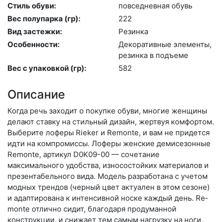
Стиль обуви:
пов­седнев­ная обувь
Вес полупарка (гр):
222
Вид застежки:
Ре­зин­ка
Особенности:
Де­кора­тив­ные эле­мен­ты,
ре­зин­ка в подъ­еме
Вес с упаковкой (гр):
582
Описание
Когда речь заходит о покупке обуви, многие женщины
делают ставку на стильный дизайн, жертвуя комфортом.
Выберите ло­феры Rieker и Remonte, и вам не придется
идти на компромиссы. Лоферы женские демисезонные
Remonte, артикул D0K09-00 — сочетание
максимального удобства, износостойких материалов и
презентабельного вида. Модель разработана с учетом
модных трендов (чер­ный цвет актуален в этом сезоне)
и адаптирована к интенсивной носке каждый день. Re­
mon­te отлично сидит, благодаря продуманной
конструкции, и снижает тем самым нагрузку на ноги,