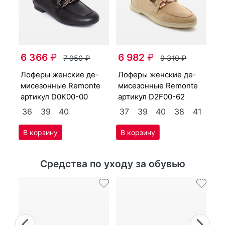
ло­феры женс­кие де­
6 366
₽
6 982
₽
7 950
₽
9 310
₽
e
ми
ар
ло­феры женс­кие де­
ло­феры женс­кие де­
мисе­зон­ные Re­mon­te
мисе­зон­ные Re­mon­te
40
3
артикул
D0K00-00
артикул
D2F00-62
4
36
39
40
37
39
40
38
41
Средства по уходу за обувью
Previous
Nex