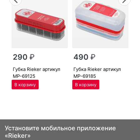
г
290
₽
490
₽
MP
губ­ка Ri­eker артикул
губ­ка Ri­eker артикул
MP-69125
MP-69185
Установите мобильное приложение
«Rieker»