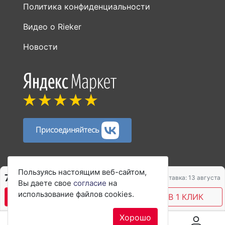
Политика конфиденциальности
Видео о Rieker
Новости
Присоединяйтесь
Способы оплаты:
Пользуясь настоящим веб-сайтом,
7 067 ₽
9 422 ₽
Доставка: 13 августа
Вы даете свое
согласие
на
использование файлов cookies.
В КОРЗИНУ
КУПИТЬ В 1 КЛИК
Хорошо