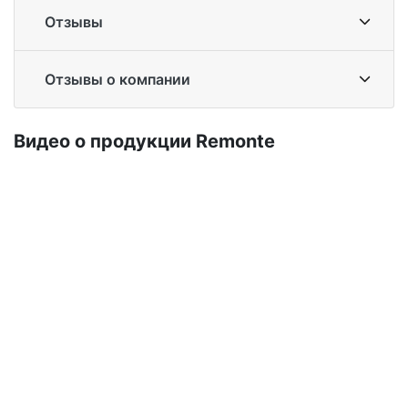
Отзывы
Отзывы о компании
Ви­део о про­дук­ции Re­mon­te