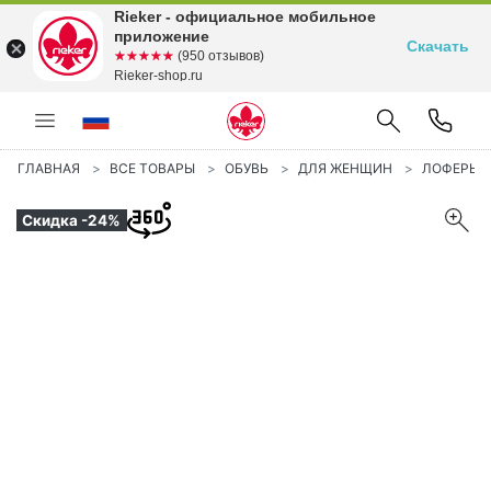
Rieker - официальное мобильное
приложение
Скачать
☆☆☆☆☆
★★★★★
(950 отзывов)
Rieker-shop.ru
ГЛАВНАЯ
ВСЕ ТОВАРЫ
ОБУВЬ
ДЛЯ ЖЕНЩИН
ЛОФЕРЫ
Скидка -24%