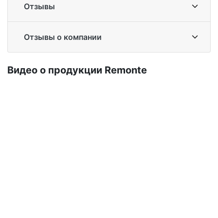
Отзывы
Отзывы о компании
Ви­део о про­дук­ции Re­mon­te