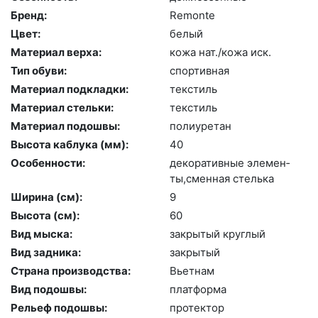
Бренд:
Re­mon­te
Цвет:
бе­лый
Материал верха:
ко­жа нат./ко­жа иск.
Тип обуви:
спор­тивная
Материал подкладки:
текс­тиль
Материал стельки:
текс­тиль
Материал подошвы:
по­ли­уре­тан
Высота каблука (мм):
40
Особенности:
де­кора­тив­ные эле­мен­
ты,смен­ная стель­ка
Ширина (см):
9
Высота (cм):
60
Вид мыска:
зак­ры­тый круг­лый
Вид задника:
зак­ры­тый
Страна производства:
Вь­ет­нам
Вид подошвы:
плат­форма
Рельеф подошвы:
про­тек­тор