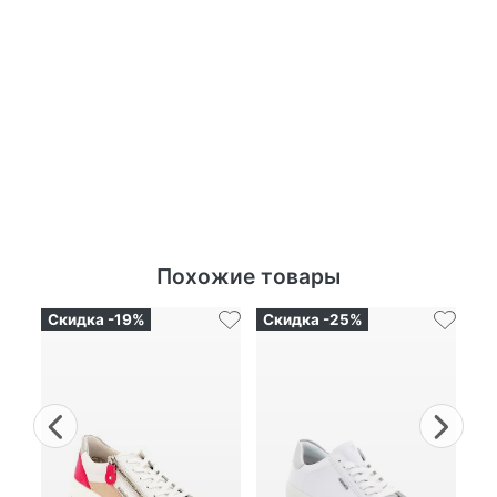
Похожие товары
Скидка -19%
Скидка -25%
Ск
Previous
Nex