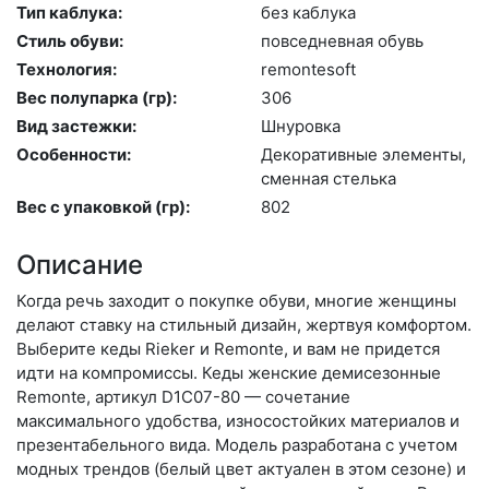
Тип каблука:
без каб­лу­ка
Стиль обуви:
пов­седнев­ная обувь
Технология:
re­mon­te­soft
Вес полупарка (гр):
306
Вид застежки:
Шну­ров­ка
Особенности:
Де­кора­тив­ные эле­мен­ты,
смен­ная стель­ка
Вес с упаковкой (гр):
802
Описание
Когда речь заходит о покупке обуви, многие женщины
делают ставку на стильный дизайн, жертвуя комфортом.
Выберите ке­ды Rieker и Remonte, и вам не придется
идти на компромиссы. Кеды женские демисезонные
Remonte, артикул D1C07-80 — сочетание
максимального удобства, износостойких материалов и
презентабельного вида. Модель разработана с учетом
модных трендов (бе­лый цвет актуален в этом сезоне) и