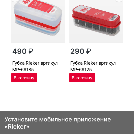
г
490
₽
290
₽
MP
губ­ка Ri­eker артикул
губ­ка Ri­eker артикул
MP-69185
MP-69125
Установите мобильное приложение
«Rieker»