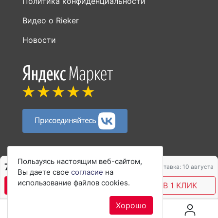
Политика конфиденциальности
Видео о Rieker
Новости
Присоединяйтесь
Способы оплаты:
Пользуясь настоящим веб-сайтом,
7 067 ₽
9 422 ₽
Доставка: 10 августа
Вы даете свое
согласие
на
использование файлов cookies.
В КОРЗИНУ
КУПИТЬ В 1 КЛИК
Хорошо