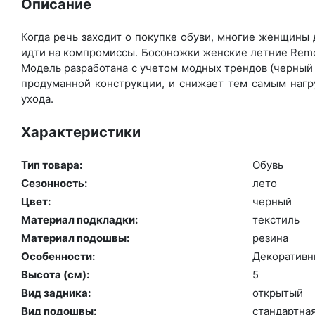
Описание
Когда речь заходит о покупке обуви, многие женщины д
идти на компромиссы. Босоножки женские летние Remon
Модель разработана с учетом модных трендов (чер­ный ц
продуманной конструкции, и снижает тем самым нагру
ухода.
Характеристики
Тип товара:
Обувь
Сезонность:
ле­то
Цвет:
чер­ный
Материал подкладки:
текс­тиль
Материал подошвы:
ре­зина
Особенности:
Де­кора­тив­
Высота (cм):
5
Вид задника:
отк­ры­тый
Вид подошвы:
стан­дарт­на