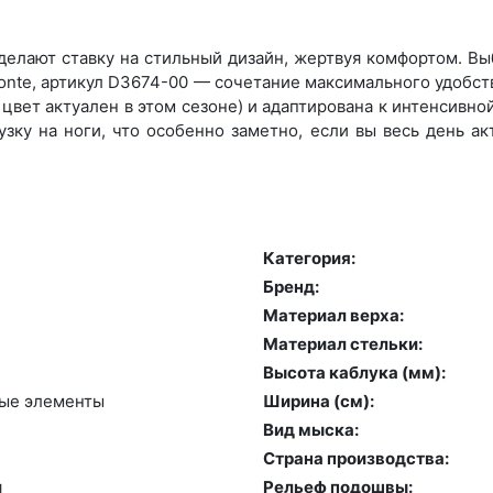
елают ставку на стильный дизайн, жертвуя комфортом. Выб
te, артикул D3674-00 — сочетание максимального удобств
вет актуален в этом сезоне) и адаптирована к интенсивной
зку на ноги, что особенно заметно, если вы весь день а
Категория:
Бренд:
Материал верха:
Материал стельки:
Высота каблука (мм):
ные эле­мен­ты
Ширина (см):
Вид мыска:
Страна производства:
я
Рельеф подошвы: