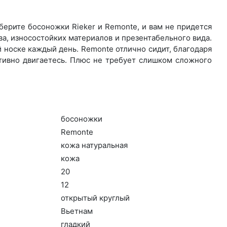
ерите бо­сонож­ки Rieker и Remonte, и вам не придется
а, износостойких материалов и презентабельного вида.
 носке каждый день. Re­mon­te отлично сидит, благодаря
ктивно двигаетесь. Плюс не требует слишком сложного
бо­сонож­ки
Re­mon­te
ко­жа на­тураль­ная
ко­жа
20
12
отк­ры­тый круг­лый
Вь­ет­нам
глад­кий