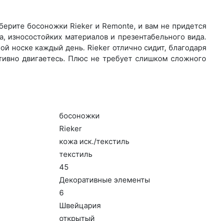
ерите бо­сонож­ки Rieker и Remonte, и вам не придется
, износостойких материалов и презентабельного вида.
й носке каждый день. Ri­eker отлично сидит, благодаря
ктивно двигаетесь. Плюс не требует слишком сложного
бо­сонож­ки
Ri­eker
ко­жа иск./текс­тиль
текс­тиль
45
Де­кора­тив­ные эле­мен­ты
6
Швей­ца­рия
отк­ры­тый