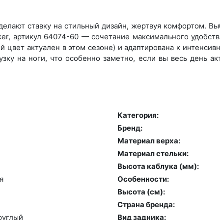
елают ставку на стильный дизайн, жертвуя комфортом. Выб
er, артикул 64074-60 — сочетание максимального удобства
 цвет актуален в этом сезоне) и адаптирована к интенсивно
зку на ноги, что особенно заметно, если вы весь день а
Категория:
Бренд:
Материал верха:
Материал стельки:
Высота каблука (мм):
я
Особенности:
Высота (cм):
Страна бренда:
руг­лый
Вид задника: