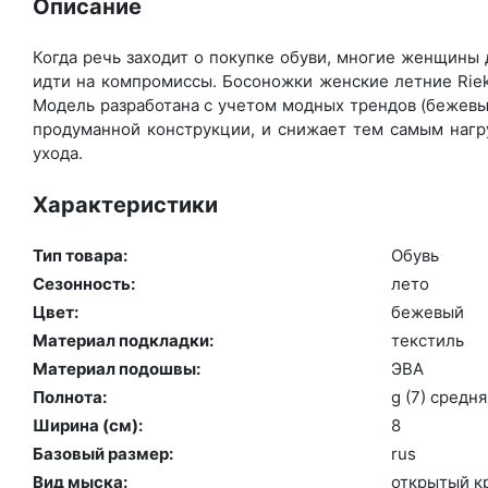
Описание
Когда речь заходит о покупке обуви, многие женщины д
идти на компромиссы. Босоножки женские летние Riek
Модель разработана с учетом модных трендов (бе­жевый
продуманной конструкции, и снижает тем самым нагру
ухода.
Характеристики
Тип товара:
Обувь
Сезонность:
ле­то
Цвет:
бе­жевый
Материал подкладки:
текс­тиль
Материал подошвы:
ЭВА
Полнота:
g (7) сред­ня
Ширина (см):
8
Базовый размер:
rus
Вид мыска:
отк­ры­тый к